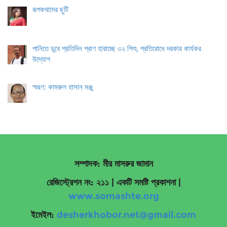
রূপকথাদের ছুটি
পানিতে ডুবে প্রতিদিন প্রাণ হারাচ্ছে ৩২ শিশু, প্রতিরোধে দরকার কার্যকর
উদ্যোগ
স্মরণ: কামরুল হাসান মঞ্জু
সম্পাদক: মীর মাসরুর জামান
রেজিস্ট্রেশন নং: ২১১ | একটি সমষ্টি প্রকাশনা
|
www.somashte.org
ইমেইল:
desherkhobor.net@gmail.com