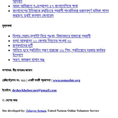
আহ্বান
আরব আমিরাতে দণ্ডপ্রাপ্ত ৫৭ বাংলাদেশিকে ক্ষমা
বাংলাদেশের ইতিবাচক ব্র্যান্ডিংয়ে প্রবাসী সাংবাদিকরা গুরুত্বপূর্ণ ভূমিকা পালন
করছেন: দুবাই কনসাল জেনারেল
মুক্তকথা
ভিসার মেয়াদ-ফ্লাইট নিয়ে শঙ্কা, বিমানবন্দরে হাজারো প্রবাসী
বন্যা আক্রান্ত ১১ জেলায় নিহতের সংখ্যা ৩১
রূপকথাদের ছুটি
পানিতে ডুবে প্রতিদিন প্রাণ হারাচ্ছে ৩২ শিশু, প্রতিরোধে দরকার কার্যকর
উদ্যোগ
স্মরণ: কামরুল হাসান মঞ্জু
সম্পাদক: মীর মাসরুর জামান
রেজিস্ট্রেশন নং: ২১১ | একটি সমষ্টি প্রকাশনা
|
www.somashte.org
ইমেইল:
desherkhobor.net@gmail.com
© দেশের খবর
Site developed by:
Jobayer Arman
, United Nations Online Volunteer Service