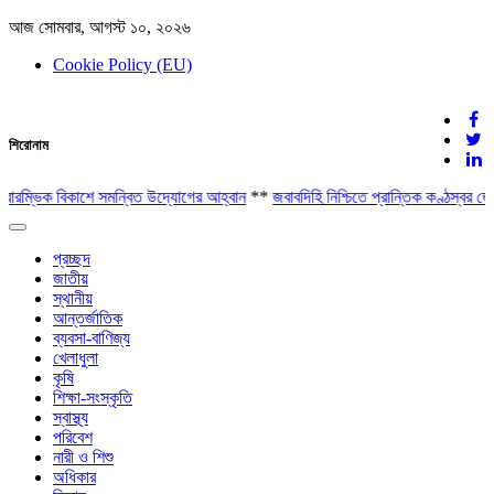
আজ সোমবার, আগস্ট ১০, ২০২৬
Cookie Policy (EU)
দেশের খবর
শিরোনাম
যুক্ত থাকুন দেশের সঙ্গে
রারম্ভিক বিকাশে সমন্বিত উদ্যোগের আহ্বান
**
জবাবদিহি নিশ্চিতে প্রান্তিক কণ্ঠস্বর
Toggle
navigation
প্রচ্ছদ
জাতীয়
স্থানীয়
আন্তর্জাতিক
ব্যবসা-বাণিজ্য
খেলাধুলা
কৃষি
শিক্ষা-সংস্কৃতি
স্বাস্থ্য
পরিবেশ
নারী ও শিশু
অধিকার