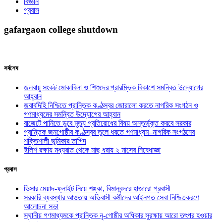
বিজ্ঞান
প্রবাস
gafargaon college shutdown
সর্বশেষ
জলবায়ু সংকট মোকাবিলা ও শিশুদের প্রারম্ভিক বিকাশে সমন্বিত উদ্যোগের
আহ্বান
জবাবদিহি নিশ্চিতে প্রান্তিক কণ্ঠস্বর জোরালো করতে নাগরিক সংগঠন ও
গণমাধ্যমের সমন্বিত উদ্যোগের আহ্বান
বাজেটে পানিতে ডুবে মৃত্যু প্রতিরোধের বিষয় অন্তর্ভুক্ত করবে সরকার
প্রান্তিক জনগোষ্ঠীর কণ্ঠস্বর তুলে ধরতে গণমাধ্যম–নাগরিক সংগঠনের
শক্তিশালী ভূমিকার তাগিদ
ইলিশ রক্ষায় মধ্যরাত থেকে মাছ ধরায় ২ মাসের নিষেধাজ্ঞা
প্রবাস
ভিসার মেয়াদ-ফ্লাইট নিয়ে শঙ্কা, বিমানবন্দরে হাজারো প্রবাসী
সরকারি ব্যবস্থার আওতায় অভিবাসী কর্মীদের আইনগত সেবা নিশ্চিতকরণে
আলোচনা সভা
স্থানীয় গণমাধ্যমকে প্রান্তিক নৃ-গোষ্ঠীর অধিকার সুরক্ষায় আরো তৎপর হওয়ার