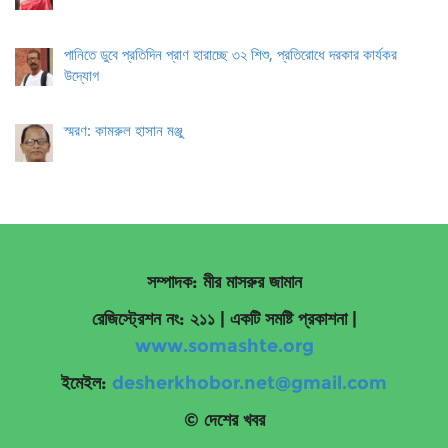
পানিতে ডুবে প্রতিদিন প্রাণ হারাচ্ছে ৩২ শিশু, প্রতিরোধে দরকার কার্যকর
উদ্যোগ
স্মরণ: কামরুল হাসান মঞ্জু
সম্পাদক: মীর মাসরুর জামান
রেজিস্ট্রেশন নং: ২১১ | একটি সমষ্টি প্রকাশনা
|
www.somashte.org
ইমেইল:
desherkhobor.net@gmail.com
© দেশের খবর