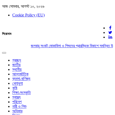
আজ সোমবার, আগস্ট ১০, ২০২৬
Cookie Policy (EU)
দেশের খবর
শিরোনাম
যুক্ত থাকুন দেশের সঙ্গে
জলবায়ু সংকট মোকাবিলা ও শিশুদের প্রারম্ভিক বিকাশে সমন্বিত উদ
Toggle
navigation
প্রচ্ছদ
জাতীয়
স্থানীয়
আন্তর্জাতিক
ব্যবসা-বাণিজ্য
খেলাধুলা
কৃষি
শিক্ষা-সংস্কৃতি
স্বাস্থ্য
পরিবেশ
নারী ও শিশু
অধিকার