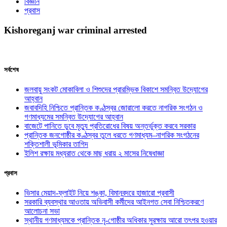
বিজ্ঞান
প্রবাস
Kishoreganj war criminal arrested
সর্বশেষ
জলবায়ু সংকট মোকাবিলা ও শিশুদের প্রারম্ভিক বিকাশে সমন্বিত উদ্যোগের
আহ্বান
জবাবদিহি নিশ্চিতে প্রান্তিক কণ্ঠস্বর জোরালো করতে নাগরিক সংগঠন ও
গণমাধ্যমের সমন্বিত উদ্যোগের আহ্বান
বাজেটে পানিতে ডুবে মৃত্যু প্রতিরোধের বিষয় অন্তর্ভুক্ত করবে সরকার
প্রান্তিক জনগোষ্ঠীর কণ্ঠস্বর তুলে ধরতে গণমাধ্যম–নাগরিক সংগঠনের
শক্তিশালী ভূমিকার তাগিদ
ইলিশ রক্ষায় মধ্যরাত থেকে মাছ ধরায় ২ মাসের নিষেধাজ্ঞা
প্রবাস
ভিসার মেয়াদ-ফ্লাইট নিয়ে শঙ্কা, বিমানবন্দরে হাজারো প্রবাসী
সরকারি ব্যবস্থার আওতায় অভিবাসী কর্মীদের আইনগত সেবা নিশ্চিতকরণে
আলোচনা সভা
স্থানীয় গণমাধ্যমকে প্রান্তিক নৃ-গোষ্ঠীর অধিকার সুরক্ষায় আরো তৎপর হওয়ার