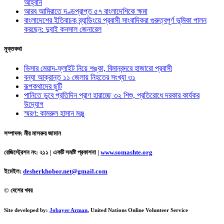
আহ্বান
আরব আমিরাতে দণ্ডপ্রাপ্ত ৫৭ বাংলাদেশিকে ক্ষমা
বাংলাদেশের ইতিবাচক ব্র্যান্ডিংয়ে প্রবাসী সাংবাদিকরা গুরুত্বপূর্ণ ভূমিকা পালন
করছেন: দুবাই কনসাল জেনারেল
মুক্তকথা
ভিসার মেয়াদ-ফ্লাইট নিয়ে শঙ্কা, বিমানবন্দরে হাজারো প্রবাসী
বন্যা আক্রান্ত ১১ জেলায় নিহতের সংখ্যা ৩১
রূপকথাদের ছুটি
পানিতে ডুবে প্রতিদিন প্রাণ হারাচ্ছে ৩২ শিশু, প্রতিরোধে দরকার কার্যকর
উদ্যোগ
স্মরণ: কামরুল হাসান মঞ্জু
সম্পাদক: মীর মাসরুর জামান
রেজিস্ট্রেশন নং: ২১১ | একটি সমষ্টি প্রকাশনা
|
www.somashte.org
ইমেইল:
desherkhobor.net@gmail.com
© দেশের খবর
Site developed by:
Jobayer Arman
, United Nations Online Volunteer Service