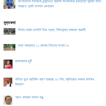
বাংলাদেশের ইতিবাচক ব্র্যান্ডিংয়ে প্রবাসী সাংবাদিকরা গুরুত্বপূর্ণ ভূমিকা পালন
করছেন: দুবাই কনসাল জেনারেল
মুক্তকথা
ভিসার মেয়াদ-ফ্লাইট নিয়ে শঙ্কা, বিমানবন্দরে হাজারো প্রবাসী
বন্যা আক্রান্ত ১১ জেলায় নিহতের সংখ্যা ৩১
রূপকথাদের ছুটি
পানিতে ডুবে প্রতিদিন প্রাণ হারাচ্ছে ৩২ শিশু, প্রতিরোধে দরকার কার্যকর
উদ্যোগ
স্মরণ: কামরুল হাসান মঞ্জু