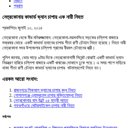
বিজ্ঞান
প্রবাস
নেত্রকোনায় কাভার্ড ভ্যান চাপায় এক নারী নিহত
প্রকাশিতঃ
জুলাই ১০, ২০১৫
নেত্রকোনা থেকে মীর মনিরুজ্জামান: নেত্রকোনা-ময়মনসিংহ সড়কের চল্লিশা বাজারে
শুক্রবার ভোরে একটি কাভার্ড ভ্যানের চাপায় গীতা রাণী চৌহান নিহত হয়েছে। নিহত নারী
নেত্রকোনা সদর উপজেলার চল্লিশা গ্রামের বীরবল চৌহানের স্ত্রী।
পুলিশ জানায়, ভোর সাড়ে ৬টার দিকে নেত্রকোনাগামী সিমেন্ট বোঝাই একটি কাভার্ড ভ্যান
নিয়ন্ত্রণ হারিয়ে চল্লিশা বাজারে একটি খাবারের দোকানে ঢুকে পড়ে। এ সময় পাশে দাড়িয়ে
থাকা গীতা রাণী চৌহান কাভার্ড ভ্যানের চাপায় ঘটনাস্থলেই নিহত হন।
এরকম আরো সংবাদ:
রাজনগরে পিকআপ ভ্যানের চাপায় বৃদ্ধ নিহত
গোপালগঞ্জে এ্যাম্বুলেন্স চাপায় মুক্তিযোদ্ধা নিহত
নেত্রকোনায় বাস উল্টে ২৫ যাত্রী আহত
গফরগাঁওয়ে মোটরসাইকেল চাপায় নারী নিহত
সর্বশেষ
জলবায়ু সংকট মোকাবিলা ও শিশুদের প্রারম্ভিক বিকাশে সমন্বিত উদ্যোগের