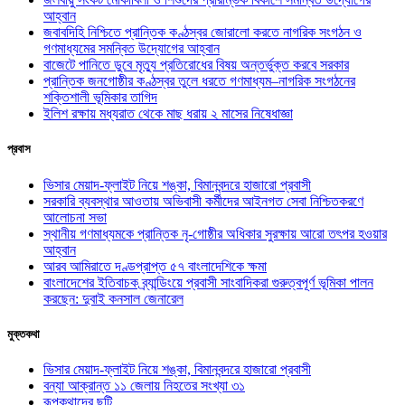
আহ্বান
জবাবদিহি নিশ্চিতে প্রান্তিক কণ্ঠস্বর জোরালো করতে নাগরিক সংগঠন ও
গণমাধ্যমের সমন্বিত উদ্যোগের আহ্বান
বাজেটে পানিতে ডুবে মৃত্যু প্রতিরোধের বিষয় অন্তর্ভুক্ত করবে সরকার
প্রান্তিক জনগোষ্ঠীর কণ্ঠস্বর তুলে ধরতে গণমাধ্যম–নাগরিক সংগঠনের
শক্তিশালী ভূমিকার তাগিদ
ইলিশ রক্ষায় মধ্যরাত থেকে মাছ ধরায় ২ মাসের নিষেধাজ্ঞা
প্রবাস
ভিসার মেয়াদ-ফ্লাইট নিয়ে শঙ্কা, বিমানবন্দরে হাজারো প্রবাসী
সরকারি ব্যবস্থার আওতায় অভিবাসী কর্মীদের আইনগত সেবা নিশ্চিতকরণে
আলোচনা সভা
স্থানীয় গণমাধ্যমকে প্রান্তিক নৃ-গোষ্ঠীর অধিকার সুরক্ষায় আরো তৎপর হওয়ার
আহ্বান
আরব আমিরাতে দণ্ডপ্রাপ্ত ৫৭ বাংলাদেশিকে ক্ষমা
বাংলাদেশের ইতিবাচক ব্র্যান্ডিংয়ে প্রবাসী সাংবাদিকরা গুরুত্বপূর্ণ ভূমিকা পালন
করছেন: দুবাই কনসাল জেনারেল
মুক্তকথা
ভিসার মেয়াদ-ফ্লাইট নিয়ে শঙ্কা, বিমানবন্দরে হাজারো প্রবাসী
বন্যা আক্রান্ত ১১ জেলায় নিহতের সংখ্যা ৩১
রূপকথাদের ছুটি