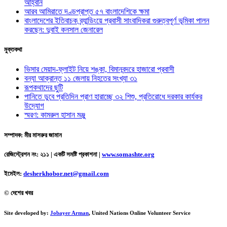
আহ্বান
আরব আমিরাতে দণ্ডপ্রাপ্ত ৫৭ বাংলাদেশিকে ক্ষমা
বাংলাদেশের ইতিবাচক ব্র্যান্ডিংয়ে প্রবাসী সাংবাদিকরা গুরুত্বপূর্ণ ভূমিকা পালন
করছেন: দুবাই কনসাল জেনারেল
মুক্তকথা
ভিসার মেয়াদ-ফ্লাইট নিয়ে শঙ্কা, বিমানবন্দরে হাজারো প্রবাসী
বন্যা আক্রান্ত ১১ জেলায় নিহতের সংখ্যা ৩১
রূপকথাদের ছুটি
পানিতে ডুবে প্রতিদিন প্রাণ হারাচ্ছে ৩২ শিশু, প্রতিরোধে দরকার কার্যকর
উদ্যোগ
স্মরণ: কামরুল হাসান মঞ্জু
সম্পাদক: মীর মাসরুর জামান
রেজিস্ট্রেশন নং: ২১১ | একটি সমষ্টি প্রকাশনা
|
www.somashte.org
ইমেইল:
desherkhobor.net@gmail.com
© দেশের খবর
Site developed by:
Jobayer Arman
, United Nations Online Volunteer Service