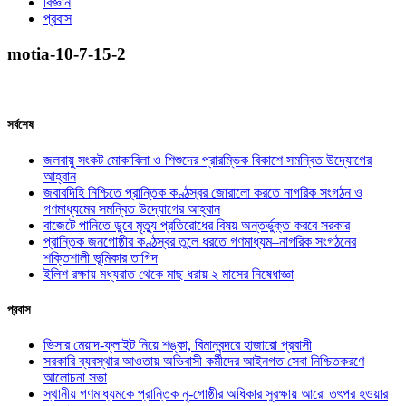
বিজ্ঞান
প্রবাস
motia-10-7-15-2
সর্বশেষ
জলবায়ু সংকট মোকাবিলা ও শিশুদের প্রারম্ভিক বিকাশে সমন্বিত উদ্যোগের
আহ্বান
জবাবদিহি নিশ্চিতে প্রান্তিক কণ্ঠস্বর জোরালো করতে নাগরিক সংগঠন ও
গণমাধ্যমের সমন্বিত উদ্যোগের আহ্বান
বাজেটে পানিতে ডুবে মৃত্যু প্রতিরোধের বিষয় অন্তর্ভুক্ত করবে সরকার
প্রান্তিক জনগোষ্ঠীর কণ্ঠস্বর তুলে ধরতে গণমাধ্যম–নাগরিক সংগঠনের
শক্তিশালী ভূমিকার তাগিদ
ইলিশ রক্ষায় মধ্যরাত থেকে মাছ ধরায় ২ মাসের নিষেধাজ্ঞা
প্রবাস
ভিসার মেয়াদ-ফ্লাইট নিয়ে শঙ্কা, বিমানবন্দরে হাজারো প্রবাসী
সরকারি ব্যবস্থার আওতায় অভিবাসী কর্মীদের আইনগত সেবা নিশ্চিতকরণে
আলোচনা সভা
স্থানীয় গণমাধ্যমকে প্রান্তিক নৃ-গোষ্ঠীর অধিকার সুরক্ষায় আরো তৎপর হওয়ার