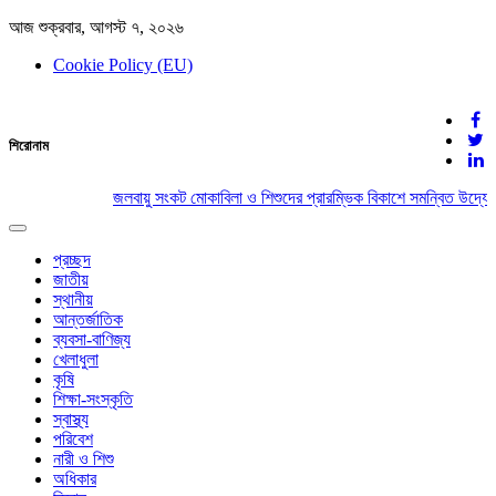
আজ শুক্রবার, আগস্ট ৭, ২০২৬
Cookie Policy (EU)
দেশের খবর
শিরোনাম
যুক্ত থাকুন দেশের সঙ্গে
জলবায়ু সংকট মোকাবিলা ও শিশুদের প্রারম্ভিক বিকাশে সমন্বিত উদ্যো
Toggle
navigation
প্রচ্ছদ
জাতীয়
স্থানীয়
আন্তর্জাতিক
ব্যবসা-বাণিজ্য
খেলাধুলা
কৃষি
শিক্ষা-সংস্কৃতি
স্বাস্থ্য
পরিবেশ
নারী ও শিশু
অধিকার