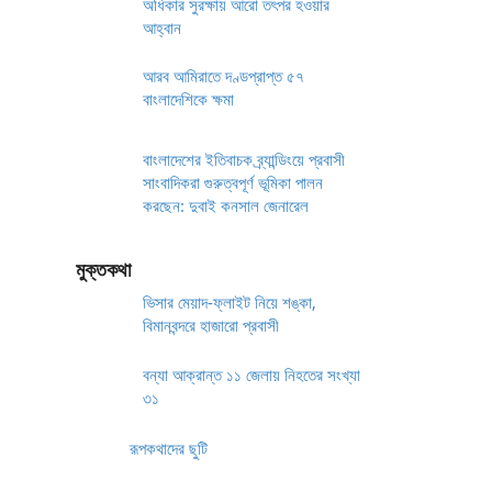
অধিকার সুরক্ষায় আরো তৎপর হওয়ার
আহ্বান
আরব আমিরাতে দণ্ডপ্রাপ্ত ৫৭
বাংলাদেশিকে ক্ষমা
বাংলাদেশের ইতিবাচক ব্র্যান্ডিংয়ে প্রবাসী
সাংবাদিকরা গুরুত্বপূর্ণ ভূমিকা পালন
করছেন: দুবাই কনসাল জেনারেল
মুক্তকথা
ভিসার মেয়াদ-ফ্লাইট নিয়ে শঙ্কা,
বিমানবন্দরে হাজারো প্রবাসী
বন্যা আক্রান্ত ১১ জেলায় নিহতের সংখ্যা
৩১
রূপকথাদের ছুটি