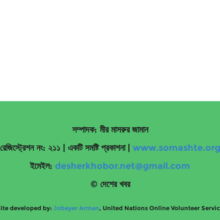
সম্পাদক: মীর মাসরুর জামান
রেজিস্ট্রেশন নং: ২১১ | একটি সমষ্টি প্রকাশনা
|
www.somashte.or
ইমেইল:
desherkhobor.net@gmail.com
© দেশের খবর
ite developed by:
Jobayer Arman
, United Nations Online Volunteer Servi