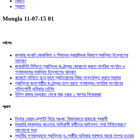
বিজ্ঞান
প্রবাস
Mongla 11-07-15 01
সর্বশেষ
জলবায়ু সংকট মোকাবিলা ও শিশুদের প্রারম্ভিক বিকাশে সমন্বিত উদ্যোগের
আহ্বান
জবাবদিহি নিশ্চিতে প্রান্তিক কণ্ঠস্বর জোরালো করতে নাগরিক সংগঠন ও
গণমাধ্যমের সমন্বিত উদ্যোগের আহ্বান
বাজেটে পানিতে ডুবে মৃত্যু প্রতিরোধের বিষয় অন্তর্ভুক্ত করবে সরকার
প্রান্তিক জনগোষ্ঠীর কণ্ঠস্বর তুলে ধরতে গণমাধ্যম–নাগরিক সংগঠনের
শক্তিশালী ভূমিকার তাগিদ
ইলিশ রক্ষায় মধ্যরাত থেকে মাছ ধরায় ২ মাসের নিষেধাজ্ঞা
প্রবাস
ভিসার মেয়াদ-ফ্লাইট নিয়ে শঙ্কা, বিমানবন্দরে হাজারো প্রবাসী
সরকারি ব্যবস্থার আওতায় অভিবাসী কর্মীদের আইনগত সেবা নিশ্চিতকরণে
আলোচনা সভা
স্থানীয় গণমাধ্যমকে প্রান্তিক নৃ-গোষ্ঠীর অধিকার সুরক্ষায় আরো তৎপর হওয়ার