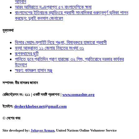
আহ্বান
আরব আমিরাতে দণ্ডপ্রাপ্ত ৫৭ বাংলাদেশিকে ক্ষমা
বাংলাদেশের ইতিবাচক ব্র্যান্ডিংয়ে প্রবাসী সাংবাদিকরা গুরুত্বপূর্ণ ভূমিকা পালন
করছেন: দুবাই কনসাল জেনারেল
মুক্তকথা
ভিসার মেয়াদ-ফ্লাইট নিয়ে শঙ্কা, বিমানবন্দরে হাজারো প্রবাসী
বন্যা আক্রান্ত ১১ জেলায় নিহতের সংখ্যা ৩১
রূপকথাদের ছুটি
পানিতে ডুবে প্রতিদিন প্রাণ হারাচ্ছে ৩২ শিশু, প্রতিরোধে দরকার কার্যকর
উদ্যোগ
স্মরণ: কামরুল হাসান মঞ্জু
সম্পাদক: মীর মাসরুর জামান
রেজিস্ট্রেশন নং: ২১১ | একটি সমষ্টি প্রকাশনা
|
www.somashte.org
ইমেইল:
desherkhobor.net@gmail.com
© দেশের খবর
Site developed by:
Jobayer Arman
, United Nations Online Volunteer Service