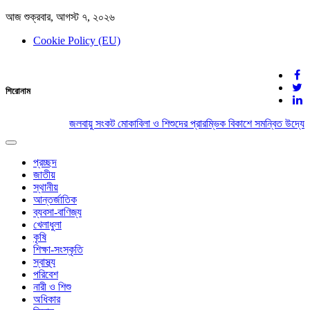
আজ শুক্রবার, আগস্ট ৭, ২০২৬
Cookie Policy (EU)
দেশের খবর
শিরোনাম
যুক্ত থাকুন দেশের সঙ্গে
জলবায়ু সংকট মোকাবিলা ও শিশুদের প্রারম্ভিক বিকাশে সমন্বিত উদ্যোগ
Toggle
navigation
প্রচ্ছদ
জাতীয়
স্থানীয়
আন্তর্জাতিক
ব্যবসা-বাণিজ্য
খেলাধুলা
কৃষি
শিক্ষা-সংস্কৃতি
স্বাস্থ্য
পরিবেশ
নারী ও শিশু
অধিকার