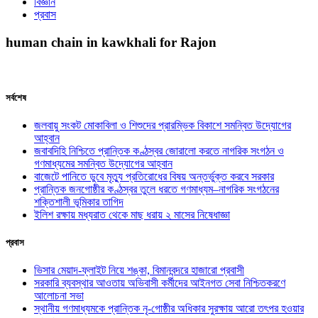
বিজ্ঞান
প্রবাস
human chain in kawkhali for Rajon
সর্বশেষ
জলবায়ু সংকট মোকাবিলা ও শিশুদের প্রারম্ভিক বিকাশে সমন্বিত উদ্যোগের
আহ্বান
জবাবদিহি নিশ্চিতে প্রান্তিক কণ্ঠস্বর জোরালো করতে নাগরিক সংগঠন ও
গণমাধ্যমের সমন্বিত উদ্যোগের আহ্বান
বাজেটে পানিতে ডুবে মৃত্যু প্রতিরোধের বিষয় অন্তর্ভুক্ত করবে সরকার
প্রান্তিক জনগোষ্ঠীর কণ্ঠস্বর তুলে ধরতে গণমাধ্যম–নাগরিক সংগঠনের
শক্তিশালী ভূমিকার তাগিদ
ইলিশ রক্ষায় মধ্যরাত থেকে মাছ ধরায় ২ মাসের নিষেধাজ্ঞা
প্রবাস
ভিসার মেয়াদ-ফ্লাইট নিয়ে শঙ্কা, বিমানবন্দরে হাজারো প্রবাসী
সরকারি ব্যবস্থার আওতায় অভিবাসী কর্মীদের আইনগত সেবা নিশ্চিতকরণে
আলোচনা সভা
স্থানীয় গণমাধ্যমকে প্রান্তিক নৃ-গোষ্ঠীর অধিকার সুরক্ষায় আরো তৎপর হওয়ার