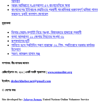
আহ্বান
আরব আমিরাতে দণ্ডপ্রাপ্ত ৫৭ বাংলাদেশিকে ক্ষমা
বাংলাদেশের ইতিবাচক ব্র্যান্ডিংয়ে প্রবাসী সাংবাদিকরা গুরুত্বপূর্ণ ভূমিকা পালন
করছেন: দুবাই কনসাল জেনারেল
মুক্তকথা
ভিসার মেয়াদ-ফ্লাইট নিয়ে শঙ্কা, বিমানবন্দরে হাজারো প্রবাসী
বন্যা আক্রান্ত ১১ জেলায় নিহতের সংখ্যা ৩১
রূপকথাদের ছুটি
পানিতে ডুবে প্রতিদিন প্রাণ হারাচ্ছে ৩২ শিশু, প্রতিরোধে দরকার কার্যকর
উদ্যোগ
স্মরণ: কামরুল হাসান মঞ্জু
সম্পাদক: মীর মাসরুর জামান
রেজিস্ট্রেশন নং: ২১১ | একটি সমষ্টি প্রকাশনা
|
www.somashte.org
ইমেইল:
desherkhobor.net@gmail.com
© দেশের খবর
Site developed by:
Jobayer Arman
, United Nations Online Volunteer Service