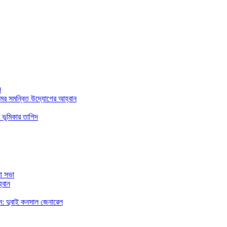
ন
মের সমন্বিত উদ্যোগের আহ্বান
 ভূমিকার তাগিদ
া সভা
্বান
রছেন: দুবাই কনসাল জেনারেল