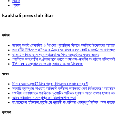
বিজ্ঞান
প্রবাস
kaukhali press club iftar
সর্বশেষ
জলবায়ু সংকট মোকাবিলা ও শিশুদের প্রারম্ভিক বিকাশে সমন্বিত উদ্যোগের আহ্বা
জবাবদিহি নিশ্চিতে প্রান্তিক কণ্ঠস্বর জোরালো করতে নাগরিক সংগঠন ও গণমাধ্য
বাজেটে পানিতে ডুবে মৃত্যু প্রতিরোধের বিষয় অন্তর্ভুক্ত করবে সরকার
প্রান্তিক জনগোষ্ঠীর কণ্ঠস্বর তুলে ধরতে গণমাধ্যম–নাগরিক সংগঠনের শক্তিশালী
ইলিশ রক্ষায় মধ্যরাত থেকে মাছ ধরায় ২ মাসের নিষেধাজ্ঞা
প্রবাস
ভিসার মেয়াদ-ফ্লাইট নিয়ে শঙ্কা, বিমানবন্দরে হাজারো প্রবাসী
সরকারি ব্যবস্থার আওতায় অভিবাসী কর্মীদের আইনগত সেবা নিশ্চিতকরণে আলোচন
স্থানীয় গণমাধ্যমকে প্রান্তিক নৃ-গোষ্ঠীর অধিকার সুরক্ষায় আরো তৎপর হওয়ার আহ
আরব আমিরাতে দণ্ডপ্রাপ্ত ৫৭ বাংলাদেশিকে ক্ষমা
বাংলাদেশের ইতিবাচক ব্র্যান্ডিংয়ে প্রবাসী সাংবাদিকরা গুরুত্বপূর্ণ ভূমিকা পালন ক
মুক্তকথা