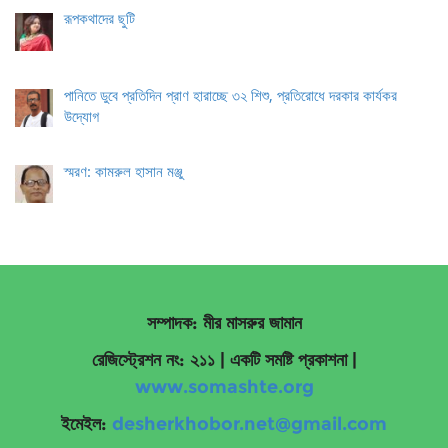
রূপকথাদের ছুটি
পানিতে ডুবে প্রতিদিন প্রাণ হারাচ্ছে ৩২ শিশু, প্রতিরোধে দরকার কার্যকর
উদ্যোগ
স্মরণ: কামরুল হাসান মঞ্জু
সম্পাদক: মীর মাসরুর জামান
রেজিস্ট্রেশন নং: ২১১ | একটি সমষ্টি প্রকাশনা
|
www.somashte.org
ইমেইল:
desherkhobor.net@gmail.com