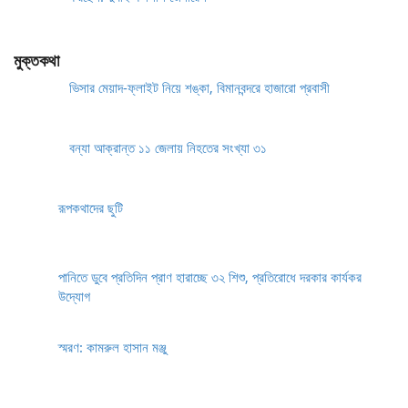
মুক্তকথা
ভিসার মেয়াদ-ফ্লাইট নিয়ে শঙ্কা, বিমানবন্দরে হাজারো প্রবাসী
বন্যা আক্রান্ত ১১ জেলায় নিহতের সংখ্যা ৩১
রূপকথাদের ছুটি
পানিতে ডুবে প্রতিদিন প্রাণ হারাচ্ছে ৩২ শিশু, প্রতিরোধে দরকার কার্যকর
উদ্যোগ
স্মরণ: কামরুল হাসান মঞ্জু