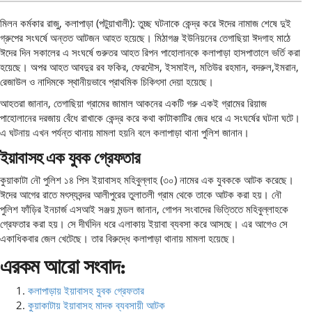
মিলন কর্মকার রাজু, কলাপাড়া (পটুয়াখালী): তুচ্ছ ঘটনাকে কেন্দ্র করে ঈদের নামাজ শেষে দুই
গ্রুপের সংঘর্ষে অন্তত আটজন আহত হয়েছে। মিঠাগঞ্জ ইউনিয়নের তেগাছিয়া ঈদগাহ মাঠে
ঈদের দিন সকালের এ সংঘর্ষে গুরুতর আহত রিপন পাহোলানকে কলাপাড়া হাসপাতালে ভর্তি করা
হয়েছে। অপর আহত আবদুর রব ফকির, ফেরদৌস, ইসমাইল, মতিউর রহমান, বদরুল,ইমরান,
রেজাউল ও নাদিমকে স্থানীয়ভাবে প্রাথমিক চিকিৎসা দেয়া হয়েছে।
আহতরা জানান, তেগাছিয়া গ্রামের জামাল আকনের একটি গরু একই গ্রামের রিয়াজ
পাহোলানের দরজায় বেঁধে রাখাকে কেন্দ্র করে কথা কাটাকাটির জের ধরে এ সংঘর্ষের ঘটনা ঘটে।
এ ঘটনায় এখন পর্যন্ত থানায় মামলা হয়নি বলে কলাপাড়া থানা পুলিশ জানান।
ইয়াবাসহ এক যুবক গ্রেফতার
কুয়াকাটা নৌ পুলিশ ১৪ পিস ইয়াবাসহ মহিবুল্লাহ (৩০) নামের এক যুবককে আটক করেছে।
ঈদের আগের রাতে মৎস্যবন্দর আলীপুরের তুলাতলী গ্রাম থেকে তাকে আটক করা হয়। নৌ
পুলিশ ফাঁড়ির ইনচার্জ এসআই সঞ্জয় মন্ডল জানান, গোপন সংবাদের ভিত্তিতে মহিবুল্লাহকে
গ্রেফতার করা হয়। সে দীর্ঘদিন ধরে এলাকায় ইয়াবা ব্যবসা করে আসছে। এর আগেও সে
একাধিকবার জেল খেটেছে। তার বিরুদ্ধে কলাপাড়া থানায় মামলা হয়েছে।
এরকম আরো সংবাদ:
কলাপাড়ায় ইয়াবাসহ যুবক গ্রেফতার
কুয়াকাটায় ইয়াবাসহ মাদক ব্যবসায়ী আটক