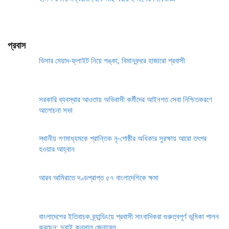
প্রবাস
ভিসার মেয়াদ-ফ্লাইট নিয়ে শঙ্কা, বিমানবন্দরে হাজারো প্রবাসী
সরকারি ব্যবস্থার আওতায় অভিবাসী কর্মীদের আইনগত সেবা নিশ্চিতকরণে
আলোচনা সভা
স্থানীয় গণমাধ্যমকে প্রান্তিক নৃ-গোষ্ঠীর অধিকার সুরক্ষায় আরো তৎপর
হওয়ার আহ্বান
আরব আমিরাতে দণ্ডপ্রাপ্ত ৫৭ বাংলাদেশিকে ক্ষমা
বাংলাদেশের ইতিবাচক ব্র্যান্ডিংয়ে প্রবাসী সাংবাদিকরা গুরুত্বপূর্ণ ভূমিকা পালন
করছেন: দুবাই কনসাল জেনারেল