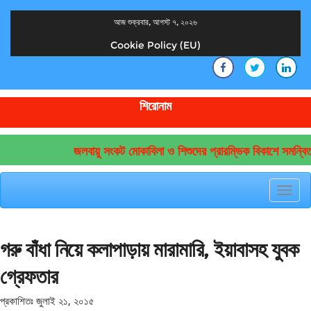
আজ শুক্রবার, আগস্ট ৭, ২০২৬
Cookie Policy (EU)
দেশের খবর
যুক্ত থাকুন দেশের সঙ্গে
শিরোনাম
জলবায়ু সংকট মোকাবিলা ও শিশুদের প্রারম্ভিক বিকাশে সমন্বিত
Toggl
navig
গরু বাঁধা নিয়ে কলাপাড়ায় মারামারি, ইয়াবাসহ যুবক
গ্রেফতার
প্রকাশিতঃ
জুলাই ২১, ২০১৫