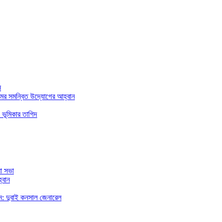
ন
মের সমন্বিত উদ্যোগের আহ্বান
 ভূমিকার তাগিদ
া সভা
্বান
রছেন: দুবাই কনসাল জেনারেল