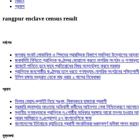
বিজ্ঞান
প্রবাস
rangpur enclave census result
সর্বশেষ
জলবায়ু সংকট মোকাবিলা ও শিশুদের প্রারম্ভিক বিকাশে সমন্বিত উদ্যোগের আহ্বা
জবাবদিহি নিশ্চিতে প্রান্তিক কণ্ঠস্বর জোরালো করতে নাগরিক সংগঠন ও গণমাধ্য
বাজেটে পানিতে ডুবে মৃত্যু প্রতিরোধের বিষয় অন্তর্ভুক্ত করবে সরকার
প্রান্তিক জনগোষ্ঠীর কণ্ঠস্বর তুলে ধরতে গণমাধ্যম–নাগরিক সংগঠনের শক্তিশালী
ইলিশ রক্ষায় মধ্যরাত থেকে মাছ ধরায় ২ মাসের নিষেধাজ্ঞা
প্রবাস
ভিসার মেয়াদ-ফ্লাইট নিয়ে শঙ্কা, বিমানবন্দরে হাজারো প্রবাসী
সরকারি ব্যবস্থার আওতায় অভিবাসী কর্মীদের আইনগত সেবা নিশ্চিতকরণে আলোচন
স্থানীয় গণমাধ্যমকে প্রান্তিক নৃ-গোষ্ঠীর অধিকার সুরক্ষায় আরো তৎপর হওয়ার আহ
আরব আমিরাতে দণ্ডপ্রাপ্ত ৫৭ বাংলাদেশিকে ক্ষমা
বাংলাদেশের ইতিবাচক ব্র্যান্ডিংয়ে প্রবাসী সাংবাদিকরা গুরুত্বপূর্ণ ভূমিকা পালন ক
মুক্তকথা