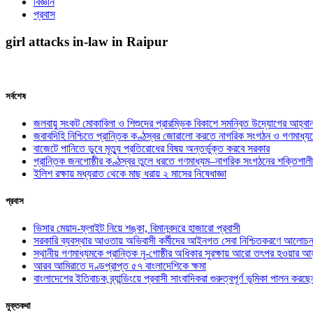
বিজ্ঞান
প্রবাস
girl attacks in-law in Raipur
সর্বশেষ
জলবায়ু সংকট মোকাবিলা ও শিশুদের প্রারম্ভিক বিকাশে সমন্বিত উদ্যোগের আহ্বা
জবাবদিহি নিশ্চিতে প্রান্তিক কণ্ঠস্বর জোরালো করতে নাগরিক সংগঠন ও গণমাধ্য
বাজেটে পানিতে ডুবে মৃত্যু প্রতিরোধের বিষয় অন্তর্ভুক্ত করবে সরকার
প্রান্তিক জনগোষ্ঠীর কণ্ঠস্বর তুলে ধরতে গণমাধ্যম–নাগরিক সংগঠনের শক্তিশালী
ইলিশ রক্ষায় মধ্যরাত থেকে মাছ ধরায় ২ মাসের নিষেধাজ্ঞা
প্রবাস
ভিসার মেয়াদ-ফ্লাইট নিয়ে শঙ্কা, বিমানবন্দরে হাজারো প্রবাসী
সরকারি ব্যবস্থার আওতায় অভিবাসী কর্মীদের আইনগত সেবা নিশ্চিতকরণে আলোচন
স্থানীয় গণমাধ্যমকে প্রান্তিক নৃ-গোষ্ঠীর অধিকার সুরক্ষায় আরো তৎপর হওয়ার আহ
আরব আমিরাতে দণ্ডপ্রাপ্ত ৫৭ বাংলাদেশিকে ক্ষমা
বাংলাদেশের ইতিবাচক ব্র্যান্ডিংয়ে প্রবাসী সাংবাদিকরা গুরুত্বপূর্ণ ভূমিকা পালন ক
মুক্তকথা