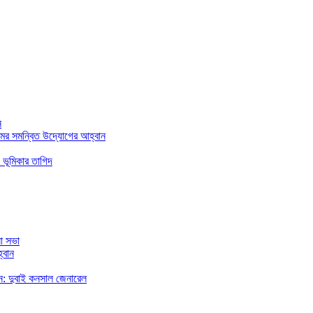
ন
মের সমন্বিত উদ্যোগের আহ্বান
 ভূমিকার তাগিদ
া সভা
্বান
রছেন: দুবাই কনসাল জেনারেল