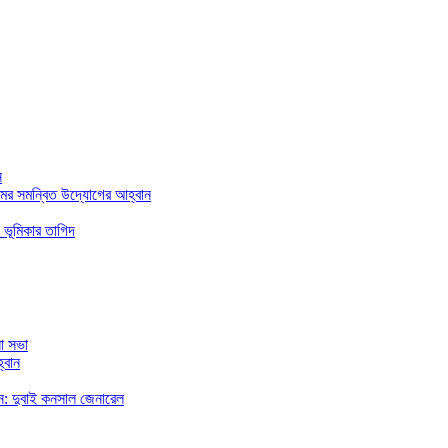
ন
মের সমন্বিত উদ্যোগের আহ্বান
 ভূমিকার তাগিদ
া সভা
্বান
রছেন: দুবাই কনসাল জেনারেল