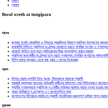
বিজ্ঞান
প্রবাস
floral wreth at tungipara
সর্বশেষ
জলবায়ু সংকট মোকাবিলা ও শিশুদের প্রারম্ভিক বিকাশে সমন্বিত উদ্যোগের আহ্বা
জবাবদিহি নিশ্চিতে প্রান্তিক কণ্ঠস্বর জোরালো করতে নাগরিক সংগঠন ও গণমাধ্য
বাজেটে পানিতে ডুবে মৃত্যু প্রতিরোধের বিষয় অন্তর্ভুক্ত করবে সরকার
প্রান্তিক জনগোষ্ঠীর কণ্ঠস্বর তুলে ধরতে গণমাধ্যম–নাগরিক সংগঠনের শক্তিশালী
ইলিশ রক্ষায় মধ্যরাত থেকে মাছ ধরায় ২ মাসের নিষেধাজ্ঞা
প্রবাস
ভিসার মেয়াদ-ফ্লাইট নিয়ে শঙ্কা, বিমানবন্দরে হাজারো প্রবাসী
সরকারি ব্যবস্থার আওতায় অভিবাসী কর্মীদের আইনগত সেবা নিশ্চিতকরণে আলোচন
স্থানীয় গণমাধ্যমকে প্রান্তিক নৃ-গোষ্ঠীর অধিকার সুরক্ষায় আরো তৎপর হওয়ার আহ
আরব আমিরাতে দণ্ডপ্রাপ্ত ৫৭ বাংলাদেশিকে ক্ষমা
বাংলাদেশের ইতিবাচক ব্র্যান্ডিংয়ে প্রবাসী সাংবাদিকরা গুরুত্বপূর্ণ ভূমিকা পালন ক
মুক্তকথা