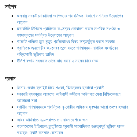
সর্বশেষ
জলবায়ু সংকট মোকাবিলা ও শিশুদের প্রারম্ভিক বিকাশে সমন্বিত উদ্যোগের
আহ্বান
জবাবদিহি নিশ্চিতে প্রান্তিক কণ্ঠস্বর জোরালো করতে নাগরিক সংগঠন ও
গণমাধ্যমের সমন্বিত উদ্যোগের আহ্বান
বাজেটে পানিতে ডুবে মৃত্যু প্রতিরোধের বিষয় অন্তর্ভুক্ত করবে সরকার
প্রান্তিক জনগোষ্ঠীর কণ্ঠস্বর তুলে ধরতে গণমাধ্যম–নাগরিক সংগঠনের
শক্তিশালী ভূমিকার তাগিদ
ইলিশ রক্ষায় মধ্যরাত থেকে মাছ ধরায় ২ মাসের নিষেধাজ্ঞা
প্রবাস
ভিসার মেয়াদ-ফ্লাইট নিয়ে শঙ্কা, বিমানবন্দরে হাজারো প্রবাসী
সরকারি ব্যবস্থার আওতায় অভিবাসী কর্মীদের আইনগত সেবা নিশ্চিতকরণে
আলোচনা সভা
স্থানীয় গণমাধ্যমকে প্রান্তিক নৃ-গোষ্ঠীর অধিকার সুরক্ষায় আরো তৎপর হওয়ার
আহ্বান
আরব আমিরাতে দণ্ডপ্রাপ্ত ৫৭ বাংলাদেশিকে ক্ষমা
বাংলাদেশের ইতিবাচক ব্র্যান্ডিংয়ে প্রবাসী সাংবাদিকরা গুরুত্বপূর্ণ ভূমিকা পালন
করছেন: দুবাই কনসাল জেনারেল