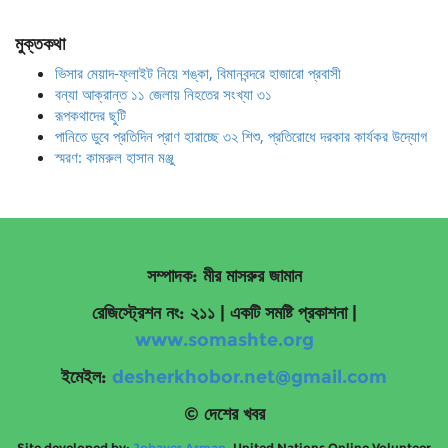
মুক্তকথা
ভিসার মেয়াদ-ফ্লাইট নিয়ে শঙ্কা, বিমানবন্দরে হাজারো প্রবাসী
বন্যা আক্রান্ত ১১ জেলায় নিহতের সংখ্যা ৩১
রূপকথাদের ছুটি
পানিতে ডুবে প্রতিদিন প্রাণ হারাচ্ছে ৩২ শিশু, প্রতিরোধে দরকার কার্যকর উদ্যোগ
স্মরণ: কামরুল হাসান মঞ্জু
সম্পাদক: মীর মাসরুর জামান
রেজিস্ট্রেশন নং: ২১১ | একটি সমষ্টি প্রকাশনা
|
www.somashte.org
ইমেইল:
desherkhobor.net@gmail.com
© দেশের খবর
Site developed by:
Jobayer Arman
, United Nations Online Volunteer