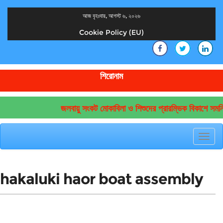
আজ বৃহঃবার, আগস্ট ৬, ২০২৬
Cookie Policy (EU)
দেশের খবর
যুক্ত থাকুন দেশের সঙ্গে
শিরোনাম
জলবায়ু সংকট মোকাবিলা ও শিশুদের প্রারম্ভিক বিকাশে সমন্
Toggl
navig
hakaluki haor boat assembly