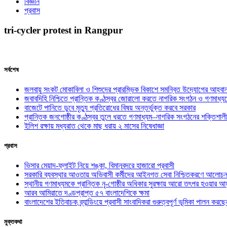
বিজ্ঞান
প্রবাস
tri-cycler protest in Rangpur
সর্বশেষ
জলবায়ু সংকট মোকাবিলা ও শিশুদের প্রারম্ভিক বিকাশে সমন্বিত উদ্যোগের আহ্বা
জবাবদিহি নিশ্চিতে প্রান্তিক কণ্ঠস্বর জোরালো করতে নাগরিক সংগঠন ও গণমাধ্য
বাজেটে পানিতে ডুবে মৃত্যু প্রতিরোধের বিষয় অন্তর্ভুক্ত করবে সরকার
প্রান্তিক জনগোষ্ঠীর কণ্ঠস্বর তুলে ধরতে গণমাধ্যম–নাগরিক সংগঠনের শক্তিশালী
ইলিশ রক্ষায় মধ্যরাত থেকে মাছ ধরায় ২ মাসের নিষেধাজ্ঞা
প্রবাস
ভিসার মেয়াদ-ফ্লাইট নিয়ে শঙ্কা, বিমানবন্দরে হাজারো প্রবাসী
সরকারি ব্যবস্থার আওতায় অভিবাসী কর্মীদের আইনগত সেবা নিশ্চিতকরণে আলোচন
স্থানীয় গণমাধ্যমকে প্রান্তিক নৃ-গোষ্ঠীর অধিকার সুরক্ষায় আরো তৎপর হওয়ার আহ
আরব আমিরাতে দণ্ডপ্রাপ্ত ৫৭ বাংলাদেশিকে ক্ষমা
বাংলাদেশের ইতিবাচক ব্র্যান্ডিংয়ে প্রবাসী সাংবাদিকরা গুরুত্বপূর্ণ ভূমিকা পালন ক
মুক্তকথা