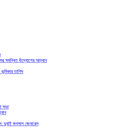
ন
মের সমন্বিত উদ্যোগের আহ্বান
 ভূমিকার তাগিদ
া সভা
্বান
রছেন: দুবাই কনসাল জেনারেল