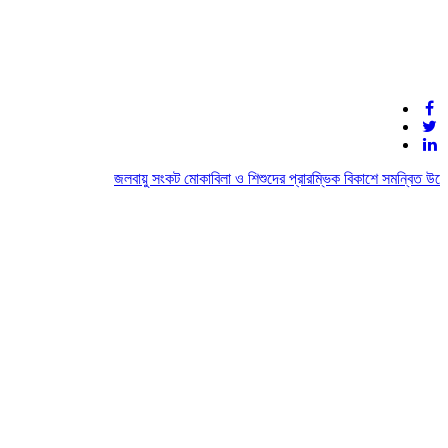
জলবায়ু সংকট মোকাবিলা ও শিশুদের প্রারম্ভিক বিকাশে সমন্বিত উদ্যো