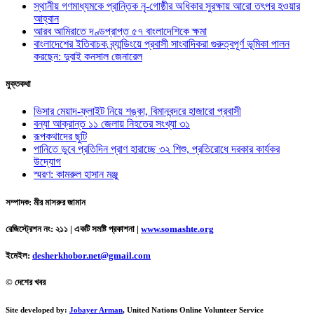
স্থানীয় গণমাধ্যমকে প্রান্তিক নৃ-গোষ্ঠীর অধিকার সুরক্ষায় আরো তৎপর হওয়ার
আহ্বান
আরব আমিরাতে দণ্ডপ্রাপ্ত ৫৭ বাংলাদেশিকে ক্ষমা
বাংলাদেশের ইতিবাচক ব্র্যান্ডিংয়ে প্রবাসী সাংবাদিকরা গুরুত্বপূর্ণ ভূমিকা পালন
করছেন: দুবাই কনসাল জেনারেল
মুক্তকথা
ভিসার মেয়াদ-ফ্লাইট নিয়ে শঙ্কা, বিমানবন্দরে হাজারো প্রবাসী
বন্যা আক্রান্ত ১১ জেলায় নিহতের সংখ্যা ৩১
রূপকথাদের ছুটি
পানিতে ডুবে প্রতিদিন প্রাণ হারাচ্ছে ৩২ শিশু, প্রতিরোধে দরকার কার্যকর
উদ্যোগ
স্মরণ: কামরুল হাসান মঞ্জু
সম্পাদক: মীর মাসরুর জামান
রেজিস্ট্রেশন নং: ২১১ | একটি সমষ্টি প্রকাশনা
|
www.somashte.org
ইমেইল:
desherkhobor.net@gmail.com
© দেশের খবর
Site developed by:
Jobayer Arman
, United Nations Online Volunteer Service