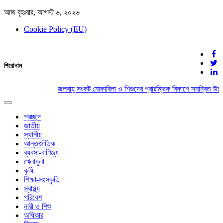
আজ বৃহঃবার, আগস্ট ৬, ২০২৬
Cookie Policy (EU)
দেশের খবর
শিরোনাম
যুক্ত থাকুন দেশের সঙ্গে
জলবায়ু সংকট মোকাবিলা ও শিশুদের প্রারম্ভিক বিকাশে সমন্বিত উদ্
Toggle
navigation
প্রচ্ছদ
জাতীয়
স্থানীয়
আন্তর্জাতিক
ব্যবসা-বাণিজ্য
খেলাধুলা
কৃষি
শিক্ষা-সংস্কৃতি
স্বাস্থ্য
পরিবেশ
নারী ও শিশু
অধিকার