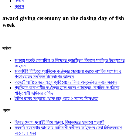
বিজ্ঞান
প্রবাস
award giving ceremony on the closing day of fish
week
সর্বশেষ
জলবায়ু সংকট মোকাবিলা ও শিশুদের প্রারম্ভিক বিকাশে সমন্বিত উদ্যোগের
আহ্বান
জবাবদিহি নিশ্চিতে প্রান্তিক কণ্ঠস্বর জোরালো করতে নাগরিক সংগঠন ও
গণমাধ্যমের সমন্বিত উদ্যোগের আহ্বান
বাজেটে পানিতে ডুবে মৃত্যু প্রতিরোধের বিষয় অন্তর্ভুক্ত করবে সরকার
প্রান্তিক জনগোষ্ঠীর কণ্ঠস্বর তুলে ধরতে গণমাধ্যম–নাগরিক সংগঠনের
শক্তিশালী ভূমিকার তাগিদ
ইলিশ রক্ষায় মধ্যরাত থেকে মাছ ধরায় ২ মাসের নিষেধাজ্ঞা
প্রবাস
ভিসার মেয়াদ-ফ্লাইট নিয়ে শঙ্কা, বিমানবন্দরে হাজারো প্রবাসী
সরকারি ব্যবস্থার আওতায় অভিবাসী কর্মীদের আইনগত সেবা নিশ্চিতকরণে
আলোচনা সভা