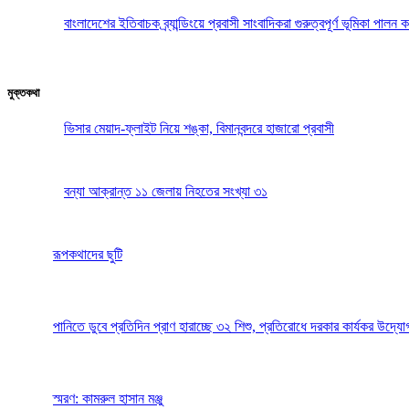
বাংলাদেশের ইতিবাচক ব্র্যান্ডিংয়ে প্রবাসী সাংবাদিকরা গুরুত্বপূর্ণ ভূমিকা পা
মুক্তকথা
ভিসার মেয়াদ-ফ্লাইট নিয়ে শঙ্কা, বিমানবন্দরে হাজারো প্রবাসী
বন্যা আক্রান্ত ১১ জেলায় নিহতের সংখ্যা ৩১
রূপকথাদের ছুটি
পানিতে ডুবে প্রতিদিন প্রাণ হারাচ্ছে ৩২ শিশু, প্রতিরোধে দরকার কার্যকর উদ্যো
স্মরণ: কামরুল হাসান মঞ্জু