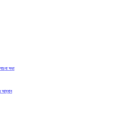
লোচনা সভা
র আহ্বান