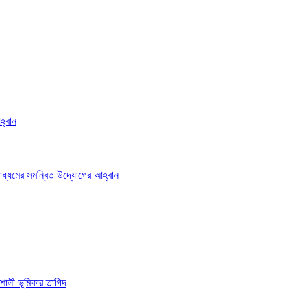
হ্বান
াধ্যমের সমন্বিত উদ্যোগের আহ্বান
শালী ভূমিকার তাগিদ