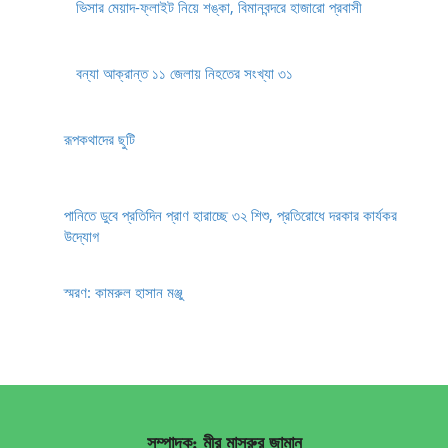
ভিসার মেয়াদ-ফ্লাইট নিয়ে শঙ্কা, বিমানবন্দরে হাজারো প্রবাসী
বন্যা আক্রান্ত ১১ জেলায় নিহতের সংখ্যা ৩১
রূপকথাদের ছুটি
পানিতে ডুবে প্রতিদিন প্রাণ হারাচ্ছে ৩২ শিশু, প্রতিরোধে দরকার কার্যকর
উদ্যোগ
স্মরণ: কামরুল হাসান মঞ্জু
সম্পাদক: মীর মাসরুর জামান