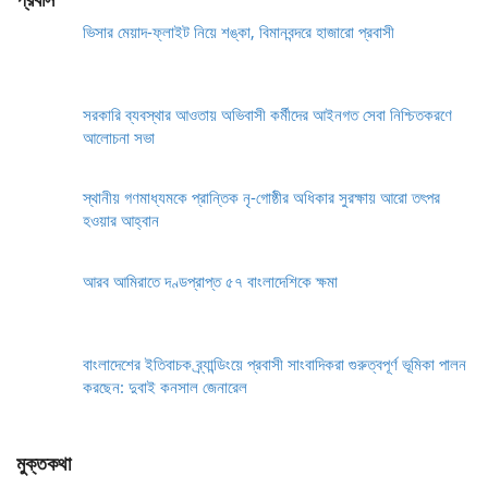
ভিসার মেয়াদ-ফ্লাইট নিয়ে শঙ্কা, বিমানবন্দরে হাজারো প্রবাসী
সরকারি ব্যবস্থার আওতায় অভিবাসী কর্মীদের আইনগত সেবা নিশ্চিতকরণে
আলোচনা সভা
স্থানীয় গণমাধ্যমকে প্রান্তিক নৃ-গোষ্ঠীর অধিকার সুরক্ষায় আরো তৎপর
হওয়ার আহ্বান
আরব আমিরাতে দণ্ডপ্রাপ্ত ৫৭ বাংলাদেশিকে ক্ষমা
বাংলাদেশের ইতিবাচক ব্র্যান্ডিংয়ে প্রবাসী সাংবাদিকরা গুরুত্বপূর্ণ ভূমিকা পালন
করছেন: দুবাই কনসাল জেনারেল
মুক্তকথা