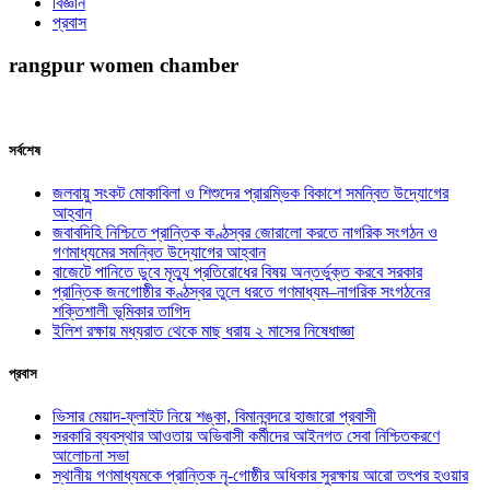
বিজ্ঞান
প্রবাস
rangpur women chamber
সর্বশেষ
জলবায়ু সংকট মোকাবিলা ও শিশুদের প্রারম্ভিক বিকাশে সমন্বিত উদ্যোগের
আহ্বান
জবাবদিহি নিশ্চিতে প্রান্তিক কণ্ঠস্বর জোরালো করতে নাগরিক সংগঠন ও
গণমাধ্যমের সমন্বিত উদ্যোগের আহ্বান
বাজেটে পানিতে ডুবে মৃত্যু প্রতিরোধের বিষয় অন্তর্ভুক্ত করবে সরকার
প্রান্তিক জনগোষ্ঠীর কণ্ঠস্বর তুলে ধরতে গণমাধ্যম–নাগরিক সংগঠনের
শক্তিশালী ভূমিকার তাগিদ
ইলিশ রক্ষায় মধ্যরাত থেকে মাছ ধরায় ২ মাসের নিষেধাজ্ঞা
প্রবাস
ভিসার মেয়াদ-ফ্লাইট নিয়ে শঙ্কা, বিমানবন্দরে হাজারো প্রবাসী
সরকারি ব্যবস্থার আওতায় অভিবাসী কর্মীদের আইনগত সেবা নিশ্চিতকরণে
আলোচনা সভা
স্থানীয় গণমাধ্যমকে প্রান্তিক নৃ-গোষ্ঠীর অধিকার সুরক্ষায় আরো তৎপর হওয়ার