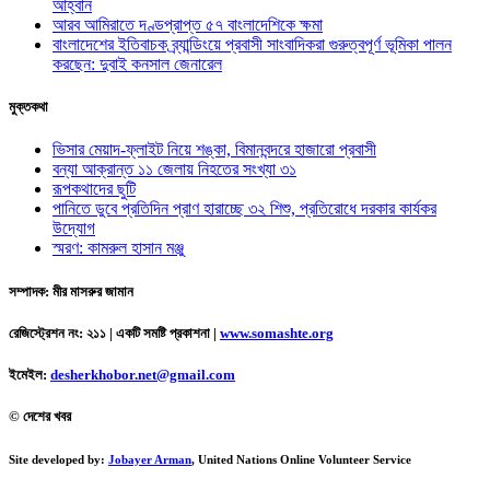
আহ্বান
আরব আমিরাতে দণ্ডপ্রাপ্ত ৫৭ বাংলাদেশিকে ক্ষমা
বাংলাদেশের ইতিবাচক ব্র্যান্ডিংয়ে প্রবাসী সাংবাদিকরা গুরুত্বপূর্ণ ভূমিকা পালন
করছেন: দুবাই কনসাল জেনারেল
মুক্তকথা
ভিসার মেয়াদ-ফ্লাইট নিয়ে শঙ্কা, বিমানবন্দরে হাজারো প্রবাসী
বন্যা আক্রান্ত ১১ জেলায় নিহতের সংখ্যা ৩১
রূপকথাদের ছুটি
পানিতে ডুবে প্রতিদিন প্রাণ হারাচ্ছে ৩২ শিশু, প্রতিরোধে দরকার কার্যকর
উদ্যোগ
স্মরণ: কামরুল হাসান মঞ্জু
সম্পাদক: মীর মাসরুর জামান
রেজিস্ট্রেশন নং: ২১১ | একটি সমষ্টি প্রকাশনা
|
www.somashte.org
ইমেইল:
desherkhobor.net@gmail.com
© দেশের খবর
Site developed by:
Jobayer Arman
, United Nations Online Volunteer Service