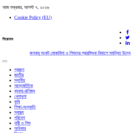
আজ শুক্রবার, আগস্ট ৭, ২০২৬
Cookie Policy (EU)
দেশের খবর
শিরোনাম
যুক্ত থাকুন দেশের সঙ্গে
জলবায়ু সংকট মোকাবিলা ও শিশুদের প্রারম্ভিক বিকাশে সমন্বিত উদ্যোগ
Toggle
navigation
প্রচ্ছদ
জাতীয়
স্থানীয়
আন্তর্জাতিক
ব্যবসা-বাণিজ্য
খেলাধুলা
কৃষি
শিক্ষা-সংস্কৃতি
স্বাস্থ্য
পরিবেশ
নারী ও শিশু
অধিকার