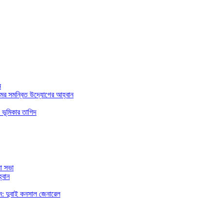
ন
মের সমন্বিত উদ্যোগের আহ্বান
 ভূমিকার তাগিদ
া সভা
্বান
রছেন: দুবাই কনসাল জেনারেল