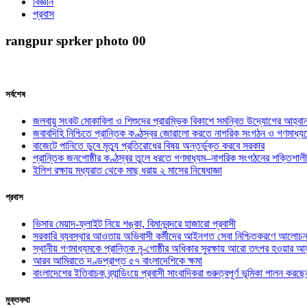
বিজ্ঞান
প্রবাস
rangpur sprker photo 00
সর্বশেষ
জলবায়ু সংকট মোকাবিলা ও শিশুদের প্রারম্ভিক বিকাশে সমন্বিত উদ্যোগের আহ্বা
জবাবদিহি নিশ্চিতে প্রান্তিক কণ্ঠস্বর জোরালো করতে নাগরিক সংগঠন ও গণমাধ্য
বাজেটে পানিতে ডুবে মৃত্যু প্রতিরোধের বিষয় অন্তর্ভুক্ত করবে সরকার
প্রান্তিক জনগোষ্ঠীর কণ্ঠস্বর তুলে ধরতে গণমাধ্যম–নাগরিক সংগঠনের শক্তিশালী
ইলিশ রক্ষায় মধ্যরাত থেকে মাছ ধরায় ২ মাসের নিষেধাজ্ঞা
প্রবাস
ভিসার মেয়াদ-ফ্লাইট নিয়ে শঙ্কা, বিমানবন্দরে হাজারো প্রবাসী
সরকারি ব্যবস্থার আওতায় অভিবাসী কর্মীদের আইনগত সেবা নিশ্চিতকরণে আলোচন
স্থানীয় গণমাধ্যমকে প্রান্তিক নৃ-গোষ্ঠীর অধিকার সুরক্ষায় আরো তৎপর হওয়ার আহ
আরব আমিরাতে দণ্ডপ্রাপ্ত ৫৭ বাংলাদেশিকে ক্ষমা
বাংলাদেশের ইতিবাচক ব্র্যান্ডিংয়ে প্রবাসী সাংবাদিকরা গুরুত্বপূর্ণ ভূমিকা পালন ক
মুক্তকথা