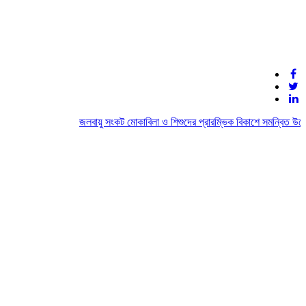
জলবায়ু সংকট মোকাবিলা ও শিশুদের প্রারম্ভিক বিকাশে সমন্বিত উদ্যো