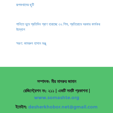
রূপকথাদের ছুটি
পানিতে ডুবে প্রতিদিন প্রাণ হারাচ্ছে ৩২ শিশু, প্রতিরোধে দরকার কার্যকর
উদ্যোগ
স্মরণ: কামরুল হাসান মঞ্জু
সম্পাদক: মীর মাসরুর জামান
রেজিস্ট্রেশন নং: ২১১ | একটি সমষ্টি প্রকাশনা
|
www.somashte.org
ইমেইল:
desherkhobor.net@gmail.com