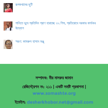
রূপকথাদের ছুটি
পানিতে ডুবে প্রতিদিন প্রাণ হারাচ্ছে ৩২ শিশু, প্রতিরোধে দরকার কার্যকর
উদ্যোগ
স্মরণ: কামরুল হাসান মঞ্জু
সম্পাদক: মীর মাসরুর জামান
রেজিস্ট্রেশন নং: ২১১ | একটি সমষ্টি প্রকাশনা
|
www.somashte.org
ইমেইল:
desherkhobor.net@gmail.com