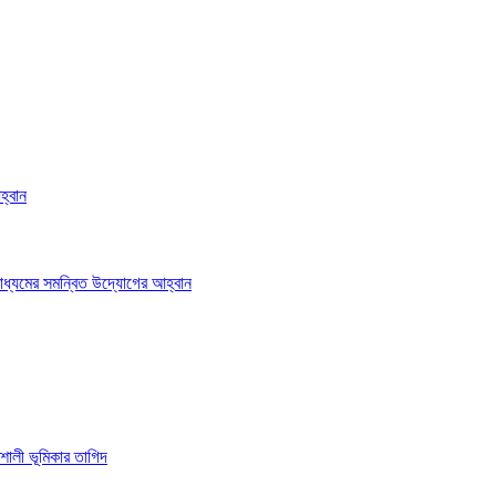
হ্বান
াধ্যমের সমন্বিত উদ্যোগের আহ্বান
শালী ভূমিকার তাগিদ