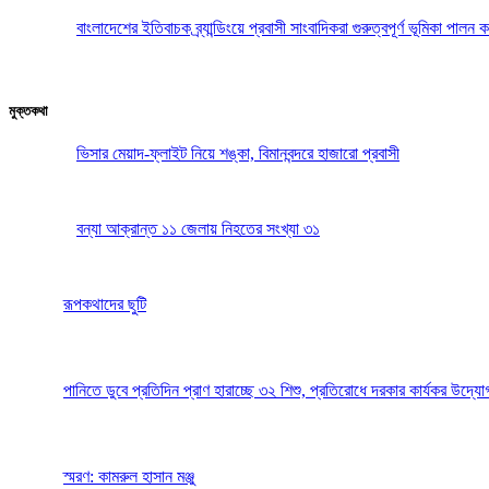
বাংলাদেশের ইতিবাচক ব্র্যান্ডিংয়ে প্রবাসী সাংবাদিকরা গুরুত্বপূর্ণ ভূমিকা পা
মুক্তকথা
ভিসার মেয়াদ-ফ্লাইট নিয়ে শঙ্কা, বিমানবন্দরে হাজারো প্রবাসী
বন্যা আক্রান্ত ১১ জেলায় নিহতের সংখ্যা ৩১
রূপকথাদের ছুটি
পানিতে ডুবে প্রতিদিন প্রাণ হারাচ্ছে ৩২ শিশু, প্রতিরোধে দরকার কার্যকর উদ্যো
স্মরণ: কামরুল হাসান মঞ্জু