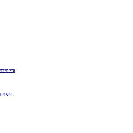
লোচনা সভা
র আহ্বান