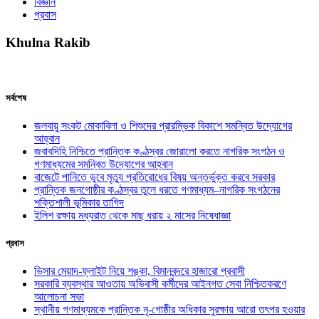
বিজ্ঞান
প্রবাস
Khulna Rakib
সর্বশেষ
জলবায়ু সংকট মোকাবিলা ও শিশুদের প্রারম্ভিক বিকাশে সমন্বিত উদ্যোগের
আহ্বান
জবাবদিহি নিশ্চিতে প্রান্তিক কণ্ঠস্বর জোরালো করতে নাগরিক সংগঠন ও
গণমাধ্যমের সমন্বিত উদ্যোগের আহ্বান
বাজেটে পানিতে ডুবে মৃত্যু প্রতিরোধের বিষয় অন্তর্ভুক্ত করবে সরকার
প্রান্তিক জনগোষ্ঠীর কণ্ঠস্বর তুলে ধরতে গণমাধ্যম–নাগরিক সংগঠনের
শক্তিশালী ভূমিকার তাগিদ
ইলিশ রক্ষায় মধ্যরাত থেকে মাছ ধরায় ২ মাসের নিষেধাজ্ঞা
প্রবাস
ভিসার মেয়াদ-ফ্লাইট নিয়ে শঙ্কা, বিমানবন্দরে হাজারো প্রবাসী
সরকারি ব্যবস্থার আওতায় অভিবাসী কর্মীদের আইনগত সেবা নিশ্চিতকরণে
আলোচনা সভা
স্থানীয় গণমাধ্যমকে প্রান্তিক নৃ-গোষ্ঠীর অধিকার সুরক্ষায় আরো তৎপর হওয়ার