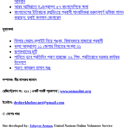
আহ্বান
আরব আমিরাতে দণ্ডপ্রাপ্ত ৫৭ বাংলাদেশিকে ক্ষমা
বাংলাদেশের ইতিবাচক ব্র্যান্ডিংয়ে প্রবাসী সাংবাদিকরা গুরুত্বপূর্ণ ভূমিকা পালন
করছেন: দুবাই কনসাল জেনারেল
মুক্তকথা
ভিসার মেয়াদ-ফ্লাইট নিয়ে শঙ্কা, বিমানবন্দরে হাজারো প্রবাসী
বন্যা আক্রান্ত ১১ জেলায় নিহতের সংখ্যা ৩১
রূপকথাদের ছুটি
পানিতে ডুবে প্রতিদিন প্রাণ হারাচ্ছে ৩২ শিশু, প্রতিরোধে দরকার কার্যকর
উদ্যোগ
স্মরণ: কামরুল হাসান মঞ্জু
সম্পাদক: মীর মাসরুর জামান
রেজিস্ট্রেশন নং: ২১১ | একটি সমষ্টি প্রকাশনা
|
www.somashte.org
ইমেইল:
desherkhobor.net@gmail.com
© দেশের খবর
Site developed by:
Jobayer Arman
, United Nations Online Volunteer Service