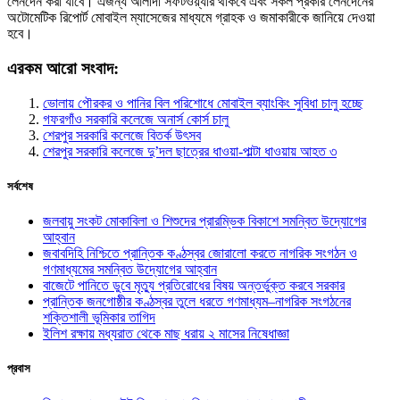
লেনদেন করা যাবে। এজন্য আলাদা সফটওয়্যার থাকবে এবং সকল প্রকার লেনদেনের
অটোমেটিক রিপোর্ট মোবাইল ম্যাসেজের মাধ্যমে গ্রাহক ও জমাকারীকে জানিয়ে দেওয়া
হবে।
এরকম আরো সংবাদ:
ভোলায় পৌরকর ও পানির বিল পরিশোধে মোবাইল ব্যাংকিং সুবিধা চালু হচ্ছে
গফরগাঁও সরকারি কলেজে অনার্স কোর্স চালু
শেরপুর সরকারি কলেজে বিতর্ক উৎসব
শেরপুর সরকারি কলেজে দু’দল ছাত্রের ধাওয়া-পাল্টা ধাওয়ায় আহত ৩
সর্বশেষ
জলবায়ু সংকট মোকাবিলা ও শিশুদের প্রারম্ভিক বিকাশে সমন্বিত উদ্যোগের
আহ্বান
জবাবদিহি নিশ্চিতে প্রান্তিক কণ্ঠস্বর জোরালো করতে নাগরিক সংগঠন ও
গণমাধ্যমের সমন্বিত উদ্যোগের আহ্বান
বাজেটে পানিতে ডুবে মৃত্যু প্রতিরোধের বিষয় অন্তর্ভুক্ত করবে সরকার
প্রান্তিক জনগোষ্ঠীর কণ্ঠস্বর তুলে ধরতে গণমাধ্যম–নাগরিক সংগঠনের
শক্তিশালী ভূমিকার তাগিদ
ইলিশ রক্ষায় মধ্যরাত থেকে মাছ ধরায় ২ মাসের নিষেধাজ্ঞা
প্রবাস