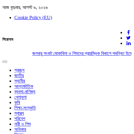
আজ বৃহঃবার, আগস্ট ৬, ২০২৬
Cookie Policy (EU)
দেশের খবর
শিরোনাম
যুক্ত থাকুন দেশের সঙ্গে
জলবায়ু সংকট মোকাবিলা ও শিশুদের প্রারম্ভিক বিকাশে সমন্বিত উদ্যো
Toggle
navigation
প্রচ্ছদ
জাতীয়
স্থানীয়
আন্তর্জাতিক
ব্যবসা-বাণিজ্য
খেলাধুলা
কৃষি
শিক্ষা-সংস্কৃতি
স্বাস্থ্য
পরিবেশ
নারী ও শিশু
অধিকার