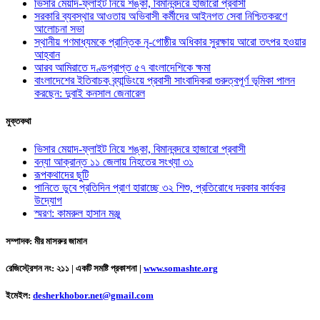
ভিসার মেয়াদ-ফ্লাইট নিয়ে শঙ্কা, বিমানবন্দরে হাজারো প্রবাসী
সরকারি ব্যবস্থার আওতায় অভিবাসী কর্মীদের আইনগত সেবা নিশ্চিতকরণে
আলোচনা সভা
স্থানীয় গণমাধ্যমকে প্রান্তিক নৃ-গোষ্ঠীর অধিকার সুরক্ষায় আরো তৎপর হওয়ার
আহ্বান
আরব আমিরাতে দণ্ডপ্রাপ্ত ৫৭ বাংলাদেশিকে ক্ষমা
বাংলাদেশের ইতিবাচক ব্র্যান্ডিংয়ে প্রবাসী সাংবাদিকরা গুরুত্বপূর্ণ ভূমিকা পালন
করছেন: দুবাই কনসাল জেনারেল
মুক্তকথা
ভিসার মেয়াদ-ফ্লাইট নিয়ে শঙ্কা, বিমানবন্দরে হাজারো প্রবাসী
বন্যা আক্রান্ত ১১ জেলায় নিহতের সংখ্যা ৩১
রূপকথাদের ছুটি
পানিতে ডুবে প্রতিদিন প্রাণ হারাচ্ছে ৩২ শিশু, প্রতিরোধে দরকার কার্যকর
উদ্যোগ
স্মরণ: কামরুল হাসান মঞ্জু
সম্পাদক: মীর মাসরুর জামান
রেজিস্ট্রেশন নং: ২১১ | একটি সমষ্টি প্রকাশনা
|
www.somashte.org
ইমেইল:
desherkhobor.net@gmail.com