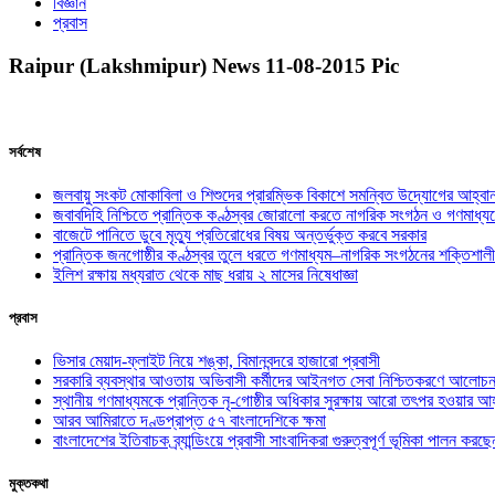
বিজ্ঞান
প্রবাস
Raipur (Lakshmipur) News 11-08-2015 Pic
সর্বশেষ
জলবায়ু সংকট মোকাবিলা ও শিশুদের প্রারম্ভিক বিকাশে সমন্বিত উদ্যোগের আহ্বা
জবাবদিহি নিশ্চিতে প্রান্তিক কণ্ঠস্বর জোরালো করতে নাগরিক সংগঠন ও গণমাধ্য
বাজেটে পানিতে ডুবে মৃত্যু প্রতিরোধের বিষয় অন্তর্ভুক্ত করবে সরকার
প্রান্তিক জনগোষ্ঠীর কণ্ঠস্বর তুলে ধরতে গণমাধ্যম–নাগরিক সংগঠনের শক্তিশালী
ইলিশ রক্ষায় মধ্যরাত থেকে মাছ ধরায় ২ মাসের নিষেধাজ্ঞা
প্রবাস
ভিসার মেয়াদ-ফ্লাইট নিয়ে শঙ্কা, বিমানবন্দরে হাজারো প্রবাসী
সরকারি ব্যবস্থার আওতায় অভিবাসী কর্মীদের আইনগত সেবা নিশ্চিতকরণে আলোচন
স্থানীয় গণমাধ্যমকে প্রান্তিক নৃ-গোষ্ঠীর অধিকার সুরক্ষায় আরো তৎপর হওয়ার আহ
আরব আমিরাতে দণ্ডপ্রাপ্ত ৫৭ বাংলাদেশিকে ক্ষমা
বাংলাদেশের ইতিবাচক ব্র্যান্ডিংয়ে প্রবাসী সাংবাদিকরা গুরুত্বপূর্ণ ভূমিকা পালন ক
মুক্তকথা