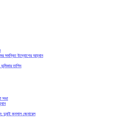
ন
মের সমন্বিত উদ্যোগের আহ্বান
 ভূমিকার তাগিদ
া সভা
্বান
রছেন: দুবাই কনসাল জেনারেল