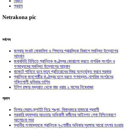
বিজ্ঞান
প্রবাস
Netrakona pic
সর্বশেষ
জলবায়ু সংকট মোকাবিলা ও শিশুদের প্রারম্ভিক বিকাশে সমন্বিত উদ্যোগের
আহ্বান
জবাবদিহি নিশ্চিতে প্রান্তিক কণ্ঠস্বর জোরালো করতে নাগরিক সংগঠন ও
গণমাধ্যমের সমন্বিত উদ্যোগের আহ্বান
বাজেটে পানিতে ডুবে মৃত্যু প্রতিরোধের বিষয় অন্তর্ভুক্ত করবে সরকার
প্রান্তিক জনগোষ্ঠীর কণ্ঠস্বর তুলে ধরতে গণমাধ্যম–নাগরিক সংগঠনের
শক্তিশালী ভূমিকার তাগিদ
ইলিশ রক্ষায় মধ্যরাত থেকে মাছ ধরায় ২ মাসের নিষেধাজ্ঞা
প্রবাস
ভিসার মেয়াদ-ফ্লাইট নিয়ে শঙ্কা, বিমানবন্দরে হাজারো প্রবাসী
সরকারি ব্যবস্থার আওতায় অভিবাসী কর্মীদের আইনগত সেবা নিশ্চিতকরণে
আলোচনা সভা
স্থানীয় গণমাধ্যমকে প্রান্তিক নৃ-গোষ্ঠীর অধিকার সুরক্ষায় আরো তৎপর হওয়ার