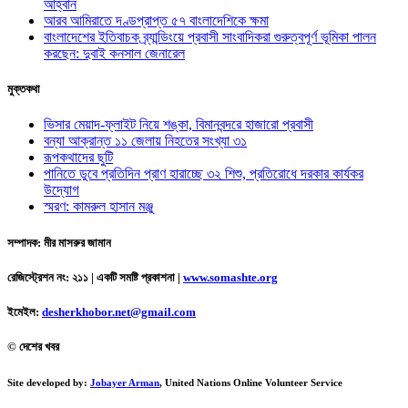
আহ্বান
আরব আমিরাতে দণ্ডপ্রাপ্ত ৫৭ বাংলাদেশিকে ক্ষমা
বাংলাদেশের ইতিবাচক ব্র্যান্ডিংয়ে প্রবাসী সাংবাদিকরা গুরুত্বপূর্ণ ভূমিকা পালন
করছেন: দুবাই কনসাল জেনারেল
মুক্তকথা
ভিসার মেয়াদ-ফ্লাইট নিয়ে শঙ্কা, বিমানবন্দরে হাজারো প্রবাসী
বন্যা আক্রান্ত ১১ জেলায় নিহতের সংখ্যা ৩১
রূপকথাদের ছুটি
পানিতে ডুবে প্রতিদিন প্রাণ হারাচ্ছে ৩২ শিশু, প্রতিরোধে দরকার কার্যকর
উদ্যোগ
স্মরণ: কামরুল হাসান মঞ্জু
সম্পাদক: মীর মাসরুর জামান
রেজিস্ট্রেশন নং: ২১১ | একটি সমষ্টি প্রকাশনা
|
www.somashte.org
ইমেইল:
desherkhobor.net@gmail.com
© দেশের খবর
Site developed by:
Jobayer Arman
, United Nations Online Volunteer Service