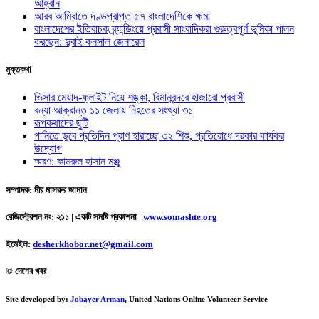
আহ্বান
আরব আমিরাতে দণ্ডপ্রাপ্ত ৫৭ বাংলাদেশিকে ক্ষমা
বাংলাদেশের ইতিবাচক ব্র্যান্ডিংয়ে প্রবাসী সাংবাদিকরা গুরুত্বপূর্ণ ভূমিকা পালন
করছেন: দুবাই কনসাল জেনারেল
মুক্তকথা
ভিসার মেয়াদ-ফ্লাইট নিয়ে শঙ্কা, বিমানবন্দরে হাজারো প্রবাসী
বন্যা আক্রান্ত ১১ জেলায় নিহতের সংখ্যা ৩১
রূপকথাদের ছুটি
পানিতে ডুবে প্রতিদিন প্রাণ হারাচ্ছে ৩২ শিশু, প্রতিরোধে দরকার কার্যকর
উদ্যোগ
স্মরণ: কামরুল হাসান মঞ্জু
সম্পাদক: মীর মাসরুর জামান
রেজিস্ট্রেশন নং: ২১১ | একটি সমষ্টি প্রকাশনা
|
www.somashte.org
ইমেইল:
desherkhobor.net@gmail.com
© দেশের খবর
Site developed by:
Jobayer Arman
, United Nations Online Volunteer Service