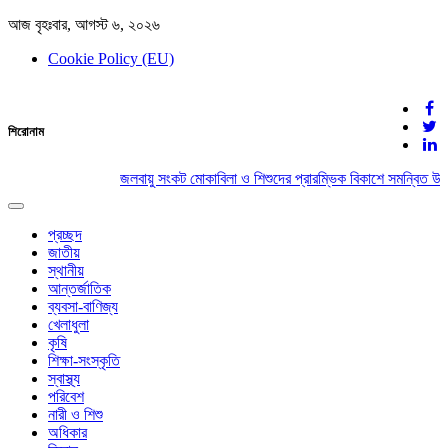
আজ বৃহঃবার, আগস্ট ৬, ২০২৬
Cookie Policy (EU)
দেশের খবর
শিরোনাম
যুক্ত থাকুন দেশের সঙ্গে
জলবায়ু সংকট মোকাবিলা ও শিশুদের প্রারম্ভিক বিকাশে সমন্বিত উদ
Toggle
navigation
প্রচ্ছদ
জাতীয়
স্থানীয়
আন্তর্জাতিক
ব্যবসা-বাণিজ্য
খেলাধুলা
কৃষি
শিক্ষা-সংস্কৃতি
স্বাস্থ্য
পরিবেশ
নারী ও শিশু
অধিকার