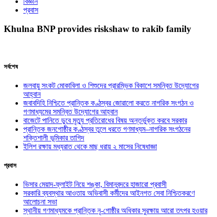
বিজ্ঞান
প্রবাস
Khulna BNP provides riskshaw to rakib family
সর্বশেষ
জলবায়ু সংকট মোকাবিলা ও শিশুদের প্রারম্ভিক বিকাশে সমন্বিত উদ্যোগের
আহ্বান
জবাবদিহি নিশ্চিতে প্রান্তিক কণ্ঠস্বর জোরালো করতে নাগরিক সংগঠন ও
গণমাধ্যমের সমন্বিত উদ্যোগের আহ্বান
বাজেটে পানিতে ডুবে মৃত্যু প্রতিরোধের বিষয় অন্তর্ভুক্ত করবে সরকার
প্রান্তিক জনগোষ্ঠীর কণ্ঠস্বর তুলে ধরতে গণমাধ্যম–নাগরিক সংগঠনের
শক্তিশালী ভূমিকার তাগিদ
ইলিশ রক্ষায় মধ্যরাত থেকে মাছ ধরায় ২ মাসের নিষেধাজ্ঞা
প্রবাস
ভিসার মেয়াদ-ফ্লাইট নিয়ে শঙ্কা, বিমানবন্দরে হাজারো প্রবাসী
সরকারি ব্যবস্থার আওতায় অভিবাসী কর্মীদের আইনগত সেবা নিশ্চিতকরণে
আলোচনা সভা
স্থানীয় গণমাধ্যমকে প্রান্তিক নৃ-গোষ্ঠীর অধিকার সুরক্ষায় আরো তৎপর হওয়ার