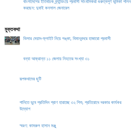
বাংলাদেশের ইতিবাচক ব্র্যান্ডিংয়ে প্রবাসী সাংবাদিকরা গুরুত্বপূর্ণ ভূমিকা পালন
করছেন: দুবাই কনসাল জেনারেল
মুক্তকথা
ভিসার মেয়াদ-ফ্লাইট নিয়ে শঙ্কা, বিমানবন্দরে হাজারো প্রবাসী
বন্যা আক্রান্ত ১১ জেলায় নিহতের সংখ্যা ৩১
রূপকথাদের ছুটি
পানিতে ডুবে প্রতিদিন প্রাণ হারাচ্ছে ৩২ শিশু, প্রতিরোধে দরকার কার্যকর
উদ্যোগ
স্মরণ: কামরুল হাসান মঞ্জু