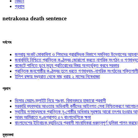
বিজ্ঞান
প্রবাস
netrakona death sentence
সর্বশেষ
জলবায়ু সংকট মোকাবিলা ও শিশুদের প্রারম্ভিক বিকাশে সমন্বিত উদ্যোগের আহ্বা
জবাবদিহি নিশ্চিতে প্রান্তিক কণ্ঠস্বর জোরালো করতে নাগরিক সংগঠন ও গণমাধ্য
বাজেটে পানিতে ডুবে মৃত্যু প্রতিরোধের বিষয় অন্তর্ভুক্ত করবে সরকার
প্রান্তিক জনগোষ্ঠীর কণ্ঠস্বর তুলে ধরতে গণমাধ্যম–নাগরিক সংগঠনের শক্তিশালী
ইলিশ রক্ষায় মধ্যরাত থেকে মাছ ধরায় ২ মাসের নিষেধাজ্ঞা
প্রবাস
ভিসার মেয়াদ-ফ্লাইট নিয়ে শঙ্কা, বিমানবন্দরে হাজারো প্রবাসী
সরকারি ব্যবস্থার আওতায় অভিবাসী কর্মীদের আইনগত সেবা নিশ্চিতকরণে আলোচন
স্থানীয় গণমাধ্যমকে প্রান্তিক নৃ-গোষ্ঠীর অধিকার সুরক্ষায় আরো তৎপর হওয়ার আহ
আরব আমিরাতে দণ্ডপ্রাপ্ত ৫৭ বাংলাদেশিকে ক্ষমা
বাংলাদেশের ইতিবাচক ব্র্যান্ডিংয়ে প্রবাসী সাংবাদিকরা গুরুত্বপূর্ণ ভূমিকা পালন ক
মুক্তকথা