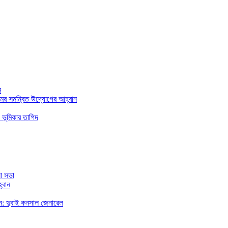
ন
মের সমন্বিত উদ্যোগের আহ্বান
 ভূমিকার তাগিদ
া সভা
্বান
রছেন: দুবাই কনসাল জেনারেল