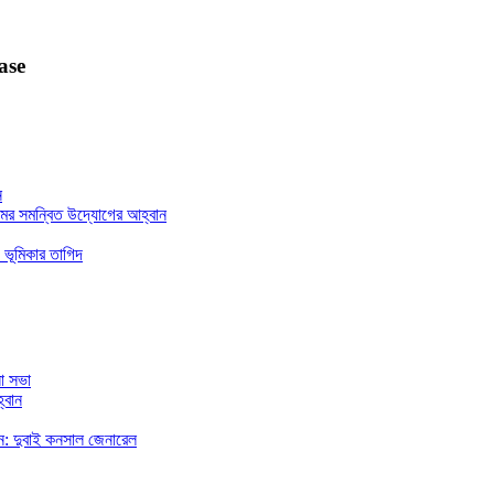
ase
ন
মের সমন্বিত উদ্যোগের আহ্বান
 ভূমিকার তাগিদ
া সভা
্বান
রছেন: দুবাই কনসাল জেনারেল