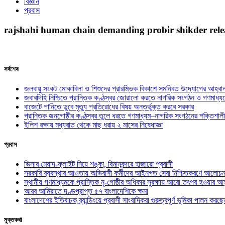
বিজ্ঞান
প্রবাস
rajshahi human chain demanding probir shikder rele
সর্বশেষ
জলবায়ু সংকট মোকাবিলা ও শিশুদের প্রারম্ভিক বিকাশে সমন্বিত উদ্যোগের আহ্বা
জবাবদিহি নিশ্চিতে প্রান্তিক কণ্ঠস্বর জোরালো করতে নাগরিক সংগঠন ও গণমাধ্য
বাজেটে পানিতে ডুবে মৃত্যু প্রতিরোধের বিষয় অন্তর্ভুক্ত করবে সরকার
প্রান্তিক জনগোষ্ঠীর কণ্ঠস্বর তুলে ধরতে গণমাধ্যম–নাগরিক সংগঠনের শক্তিশালী
ইলিশ রক্ষায় মধ্যরাত থেকে মাছ ধরায় ২ মাসের নিষেধাজ্ঞা
প্রবাস
ভিসার মেয়াদ-ফ্লাইট নিয়ে শঙ্কা, বিমানবন্দরে হাজারো প্রবাসী
সরকারি ব্যবস্থার আওতায় অভিবাসী কর্মীদের আইনগত সেবা নিশ্চিতকরণে আলোচন
স্থানীয় গণমাধ্যমকে প্রান্তিক নৃ-গোষ্ঠীর অধিকার সুরক্ষায় আরো তৎপর হওয়ার আহ
আরব আমিরাতে দণ্ডপ্রাপ্ত ৫৭ বাংলাদেশিকে ক্ষমা
বাংলাদেশের ইতিবাচক ব্র্যান্ডিংয়ে প্রবাসী সাংবাদিকরা গুরুত্বপূর্ণ ভূমিকা পালন ক
মুক্তকথা