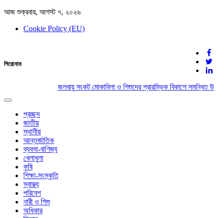
আজ শুক্রবার, আগস্ট ৭, ২০২৬
Cookie Policy (EU)
দেশের খবর
শিরোনাম
যুক্ত থাকুন দেশের সঙ্গে
জলবায়ু সংকট মোকাবিলা ও শিশুদের প্রারম্ভিক বিকাশে সমন্বিত উদ্
Toggle
navigation
প্রচ্ছদ
জাতীয়
স্থানীয়
আন্তর্জাতিক
ব্যবসা-বাণিজ্য
খেলাধুলা
কৃষি
শিক্ষা-সংস্কৃতি
স্বাস্থ্য
পরিবেশ
নারী ও শিশু
অধিকার