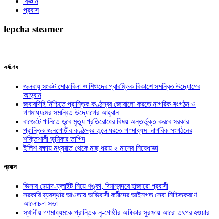
বিজ্ঞান
প্রবাস
lepcha steamer
সর্বশেষ
জলবায়ু সংকট মোকাবিলা ও শিশুদের প্রারম্ভিক বিকাশে সমন্বিত উদ্যোগের
আহ্বান
জবাবদিহি নিশ্চিতে প্রান্তিক কণ্ঠস্বর জোরালো করতে নাগরিক সংগঠন ও
গণমাধ্যমের সমন্বিত উদ্যোগের আহ্বান
বাজেটে পানিতে ডুবে মৃত্যু প্রতিরোধের বিষয় অন্তর্ভুক্ত করবে সরকার
প্রান্তিক জনগোষ্ঠীর কণ্ঠস্বর তুলে ধরতে গণমাধ্যম–নাগরিক সংগঠনের
শক্তিশালী ভূমিকার তাগিদ
ইলিশ রক্ষায় মধ্যরাত থেকে মাছ ধরায় ২ মাসের নিষেধাজ্ঞা
প্রবাস
ভিসার মেয়াদ-ফ্লাইট নিয়ে শঙ্কা, বিমানবন্দরে হাজারো প্রবাসী
সরকারি ব্যবস্থার আওতায় অভিবাসী কর্মীদের আইনগত সেবা নিশ্চিতকরণে
আলোচনা সভা
স্থানীয় গণমাধ্যমকে প্রান্তিক নৃ-গোষ্ঠীর অধিকার সুরক্ষায় আরো তৎপর হওয়ার