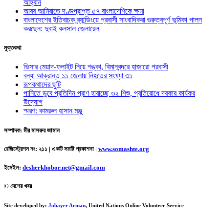
আহ্বান
আরব আমিরাতে দণ্ডপ্রাপ্ত ৫৭ বাংলাদেশিকে ক্ষমা
বাংলাদেশের ইতিবাচক ব্র্যান্ডিংয়ে প্রবাসী সাংবাদিকরা গুরুত্বপূর্ণ ভূমিকা পালন
করছেন: দুবাই কনসাল জেনারেল
মুক্তকথা
ভিসার মেয়াদ-ফ্লাইট নিয়ে শঙ্কা, বিমানবন্দরে হাজারো প্রবাসী
বন্যা আক্রান্ত ১১ জেলায় নিহতের সংখ্যা ৩১
রূপকথাদের ছুটি
পানিতে ডুবে প্রতিদিন প্রাণ হারাচ্ছে ৩২ শিশু, প্রতিরোধে দরকার কার্যকর
উদ্যোগ
স্মরণ: কামরুল হাসান মঞ্জু
সম্পাদক: মীর মাসরুর জামান
রেজিস্ট্রেশন নং: ২১১ | একটি সমষ্টি প্রকাশনা
|
www.somashte.org
ইমেইল:
desherkhobor.net@gmail.com
© দেশের খবর
Site developed by:
Jobayer Arman
, United Nations Online Volunteer Service