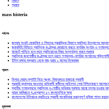
বিজ্ঞান
প্রবাস
mass histeria
সর্বশেষ
জলবায়ু সংকট মোকাবিলা ও শিশুদের প্রারম্ভিক বিকাশে সমন্বিত উদ্যোগের আহ্বা
জবাবদিহি নিশ্চিতে প্রান্তিক কণ্ঠস্বর জোরালো করতে নাগরিক সংগঠন ও গণমাধ্য
বাজেটে পানিতে ডুবে মৃত্যু প্রতিরোধের বিষয় অন্তর্ভুক্ত করবে সরকার
প্রান্তিক জনগোষ্ঠীর কণ্ঠস্বর তুলে ধরতে গণমাধ্যম–নাগরিক সংগঠনের শক্তিশালী
ইলিশ রক্ষায় মধ্যরাত থেকে মাছ ধরায় ২ মাসের নিষেধাজ্ঞা
প্রবাস
ভিসার মেয়াদ-ফ্লাইট নিয়ে শঙ্কা, বিমানবন্দরে হাজারো প্রবাসী
সরকারি ব্যবস্থার আওতায় অভিবাসী কর্মীদের আইনগত সেবা নিশ্চিতকরণে আলোচন
স্থানীয় গণমাধ্যমকে প্রান্তিক নৃ-গোষ্ঠীর অধিকার সুরক্ষায় আরো তৎপর হওয়ার আহ
আরব আমিরাতে দণ্ডপ্রাপ্ত ৫৭ বাংলাদেশিকে ক্ষমা
বাংলাদেশের ইতিবাচক ব্র্যান্ডিংয়ে প্রবাসী সাংবাদিকরা গুরুত্বপূর্ণ ভূমিকা পালন ক
মুক্তকথা