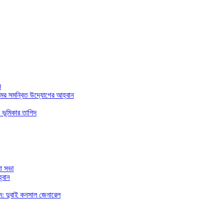
ন
মের সমন্বিত উদ্যোগের আহ্বান
 ভূমিকার তাগিদ
া সভা
্বান
রছেন: দুবাই কনসাল জেনারেল