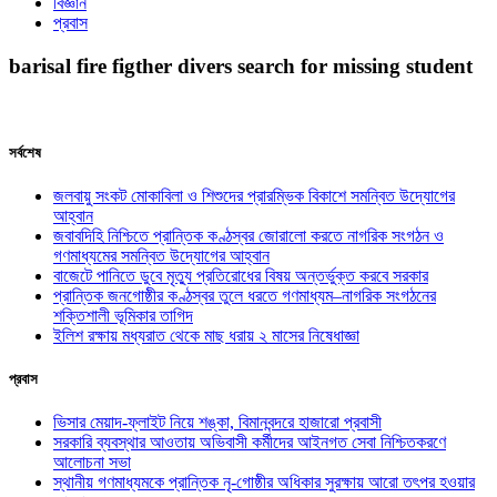
বিজ্ঞান
প্রবাস
barisal fire figther divers search for missing student
সর্বশেষ
জলবায়ু সংকট মোকাবিলা ও শিশুদের প্রারম্ভিক বিকাশে সমন্বিত উদ্যোগের
আহ্বান
জবাবদিহি নিশ্চিতে প্রান্তিক কণ্ঠস্বর জোরালো করতে নাগরিক সংগঠন ও
গণমাধ্যমের সমন্বিত উদ্যোগের আহ্বান
বাজেটে পানিতে ডুবে মৃত্যু প্রতিরোধের বিষয় অন্তর্ভুক্ত করবে সরকার
প্রান্তিক জনগোষ্ঠীর কণ্ঠস্বর তুলে ধরতে গণমাধ্যম–নাগরিক সংগঠনের
শক্তিশালী ভূমিকার তাগিদ
ইলিশ রক্ষায় মধ্যরাত থেকে মাছ ধরায় ২ মাসের নিষেধাজ্ঞা
প্রবাস
ভিসার মেয়াদ-ফ্লাইট নিয়ে শঙ্কা, বিমানবন্দরে হাজারো প্রবাসী
সরকারি ব্যবস্থার আওতায় অভিবাসী কর্মীদের আইনগত সেবা নিশ্চিতকরণে
আলোচনা সভা
স্থানীয় গণমাধ্যমকে প্রান্তিক নৃ-গোষ্ঠীর অধিকার সুরক্ষায় আরো তৎপর হওয়ার