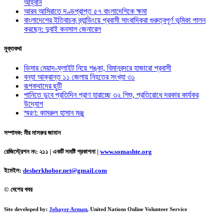
আহ্বান
আরব আমিরাতে দণ্ডপ্রাপ্ত ৫৭ বাংলাদেশিকে ক্ষমা
বাংলাদেশের ইতিবাচক ব্র্যান্ডিংয়ে প্রবাসী সাংবাদিকরা গুরুত্বপূর্ণ ভূমিকা পালন
করছেন: দুবাই কনসাল জেনারেল
মুক্তকথা
ভিসার মেয়াদ-ফ্লাইট নিয়ে শঙ্কা, বিমানবন্দরে হাজারো প্রবাসী
বন্যা আক্রান্ত ১১ জেলায় নিহতের সংখ্যা ৩১
রূপকথাদের ছুটি
পানিতে ডুবে প্রতিদিন প্রাণ হারাচ্ছে ৩২ শিশু, প্রতিরোধে দরকার কার্যকর
উদ্যোগ
স্মরণ: কামরুল হাসান মঞ্জু
সম্পাদক: মীর মাসরুর জামান
রেজিস্ট্রেশন নং: ২১১ | একটি সমষ্টি প্রকাশনা
|
www.somashte.org
ইমেইল:
desherkhobor.net@gmail.com
© দেশের খবর
Site developed by:
Jobayer Arman
, United Nations Online Volunteer Service