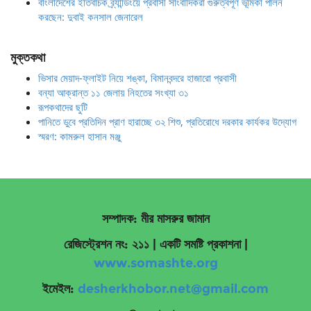
বাংলাদেশের ইতিবাচক ব্র্যান্ডিংয়ে প্রবাসী সাংবাদিকরা গুরুত্বপূর্ণ ভূমিকা পালন
করছেন: দুবাই কনসাল জেনারেল
মুক্তকথা
ভিসার মেয়াদ-ফ্লাইট নিয়ে শঙ্কা, বিমানবন্দরে হাজারো প্রবাসী
বন্যা আক্রান্ত ১১ জেলায় নিহতের সংখ্যা ৩১
রূপকথাদের ছুটি
পানিতে ডুবে প্রতিদিন প্রাণ হারাচ্ছে ৩২ শিশু, প্রতিরোধে দরকার কার্যকর উদ্যোগ
স্মরণ: কামরুল হাসান মঞ্জু
সম্পাদক: মীর মাসরুর জামান
রেজিস্ট্রেশন নং: ২১১ | একটি সমষ্টি প্রকাশনা
|
www.somashte.org
ইমেইল:
desherkhobor.net@gmail.com