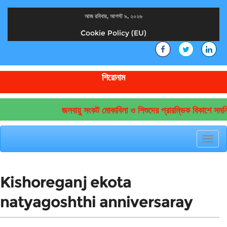
আজ রবিবার, আগস্ট ৯, ২০২৬
Cookie Policy (EU)
দেশের খবর
যুক্ত থাকুন দেশের সঙ্গে
শিরোনাম
জলবায়ু সংকট মোকাবিলা ও শিশুদের প্রারম্ভিক বিকাশে সমন্
Toggl
navig
Kishoreganj ekota
natyagoshthi anniversaray