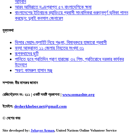
আহ্বান
আরব আমিরাতে দণ্ডপ্রাপ্ত ৫৭ বাংলাদেশিকে ক্ষমা
বাংলাদেশের ইতিবাচক ব্র্যান্ডিংয়ে প্রবাসী সাংবাদিকরা গুরুত্বপূর্ণ ভূমিকা পালন
করছেন: দুবাই কনসাল জেনারেল
মুক্তকথা
ভিসার মেয়াদ-ফ্লাইট নিয়ে শঙ্কা, বিমানবন্দরে হাজারো প্রবাসী
বন্যা আক্রান্ত ১১ জেলায় নিহতের সংখ্যা ৩১
রূপকথাদের ছুটি
পানিতে ডুবে প্রতিদিন প্রাণ হারাচ্ছে ৩২ শিশু, প্রতিরোধে দরকার কার্যকর
উদ্যোগ
স্মরণ: কামরুল হাসান মঞ্জু
সম্পাদক: মীর মাসরুর জামান
রেজিস্ট্রেশন নং: ২১১ | একটি সমষ্টি প্রকাশনা
|
www.somashte.org
ইমেইল:
desherkhobor.net@gmail.com
© দেশের খবর
Site developed by:
Jobayer Arman
, United Nations Online Volunteer Service