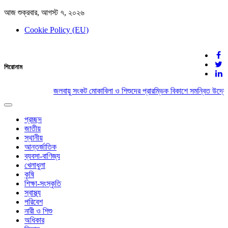
আজ শুক্রবার, আগস্ট ৭, ২০২৬
Cookie Policy (EU)
দেশের খবর
শিরোনাম
যুক্ত থাকুন দেশের সঙ্গে
জলবায়ু সংকট মোকাবিলা ও শিশুদের প্রারম্ভিক বিকাশে সমন্বিত উদ্যো
Toggle
navigation
প্রচ্ছদ
জাতীয়
স্থানীয়
আন্তর্জাতিক
ব্যবসা-বাণিজ্য
খেলাধুলা
কৃষি
শিক্ষা-সংস্কৃতি
স্বাস্থ্য
পরিবেশ
নারী ও শিশু
অধিকার