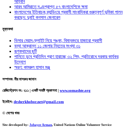
আহ্বান
আরব আমিরাতে দণ্ডপ্রাপ্ত ৫৭ বাংলাদেশিকে ক্ষমা
বাংলাদেশের ইতিবাচক ব্র্যান্ডিংয়ে প্রবাসী সাংবাদিকরা গুরুত্বপূর্ণ ভূমিকা পালন
করছেন: দুবাই কনসাল জেনারেল
মুক্তকথা
ভিসার মেয়াদ-ফ্লাইট নিয়ে শঙ্কা, বিমানবন্দরে হাজারো প্রবাসী
বন্যা আক্রান্ত ১১ জেলায় নিহতের সংখ্যা ৩১
রূপকথাদের ছুটি
পানিতে ডুবে প্রতিদিন প্রাণ হারাচ্ছে ৩২ শিশু, প্রতিরোধে দরকার কার্যকর
উদ্যোগ
স্মরণ: কামরুল হাসান মঞ্জু
সম্পাদক: মীর মাসরুর জামান
রেজিস্ট্রেশন নং: ২১১ | একটি সমষ্টি প্রকাশনা
|
www.somashte.org
ইমেইল:
desherkhobor.net@gmail.com
© দেশের খবর
Site developed by:
Jobayer Arman
, United Nations Online Volunteer Service