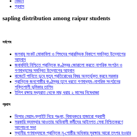
বিজ্ঞান
প্রবাস
sapling distribution among raipur students
সর্বশেষ
জলবায়ু সংকট মোকাবিলা ও শিশুদের প্রারম্ভিক বিকাশে সমন্বিত উদ্যোগের
আহ্বান
জবাবদিহি নিশ্চিতে প্রান্তিক কণ্ঠস্বর জোরালো করতে নাগরিক সংগঠন ও
গণমাধ্যমের সমন্বিত উদ্যোগের আহ্বান
বাজেটে পানিতে ডুবে মৃত্যু প্রতিরোধের বিষয় অন্তর্ভুক্ত করবে সরকার
প্রান্তিক জনগোষ্ঠীর কণ্ঠস্বর তুলে ধরতে গণমাধ্যম–নাগরিক সংগঠনের
শক্তিশালী ভূমিকার তাগিদ
ইলিশ রক্ষায় মধ্যরাত থেকে মাছ ধরায় ২ মাসের নিষেধাজ্ঞা
প্রবাস
ভিসার মেয়াদ-ফ্লাইট নিয়ে শঙ্কা, বিমানবন্দরে হাজারো প্রবাসী
সরকারি ব্যবস্থার আওতায় অভিবাসী কর্মীদের আইনগত সেবা নিশ্চিতকরণে
আলোচনা সভা
স্থানীয় গণমাধ্যমকে প্রান্তিক নৃ-গোষ্ঠীর অধিকার সুরক্ষায় আরো তৎপর হওয়ার