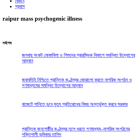
বিজ্ঞান
প্রবাস
raipur mass psychogenic illness
সর্বশেষ
জলবায়ু সংকট মোকাবিলা ও শিশুদের প্রারম্ভিক বিকাশে সমন্বিত উদ্যোগের
আহ্বান
জবাবদিহি নিশ্চিতে প্রান্তিক কণ্ঠস্বর জোরালো করতে নাগরিক সংগঠন ও
গণমাধ্যমের সমন্বিত উদ্যোগের আহ্বান
বাজেটে পানিতে ডুবে মৃত্যু প্রতিরোধের বিষয় অন্তর্ভুক্ত করবে সরকার
প্রান্তিক জনগোষ্ঠীর কণ্ঠস্বর তুলে ধরতে গণমাধ্যম–নাগরিক সংগঠনের
শক্তিশালী ভূমিকার তাগিদ