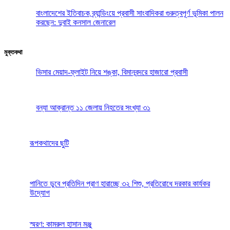
বাংলাদেশের ইতিবাচক ব্র্যান্ডিংয়ে প্রবাসী সাংবাদিকরা গুরুত্বপূর্ণ ভূমিকা পালন
করছেন: দুবাই কনসাল জেনারেল
মুক্তকথা
ভিসার মেয়াদ-ফ্লাইট নিয়ে শঙ্কা, বিমানবন্দরে হাজারো প্রবাসী
বন্যা আক্রান্ত ১১ জেলায় নিহতের সংখ্যা ৩১
রূপকথাদের ছুটি
পানিতে ডুবে প্রতিদিন প্রাণ হারাচ্ছে ৩২ শিশু, প্রতিরোধে দরকার কার্যকর
উদ্যোগ
স্মরণ: কামরুল হাসান মঞ্জু