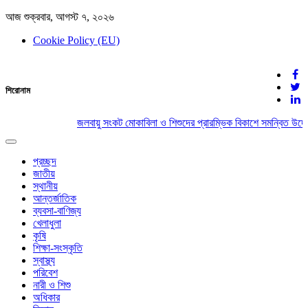
আজ শুক্রবার, আগস্ট ৭, ২০২৬
Cookie Policy (EU)
দেশের খবর
শিরোনাম
যুক্ত থাকুন দেশের সঙ্গে
জলবায়ু সংকট মোকাবিলা ও শিশুদের প্রারম্ভিক বিকাশে সমন্বিত উদ্য
Toggle
navigation
প্রচ্ছদ
জাতীয়
স্থানীয়
আন্তর্জাতিক
ব্যবসা-বাণিজ্য
খেলাধুলা
কৃষি
শিক্ষা-সংস্কৃতি
স্বাস্থ্য
পরিবেশ
নারী ও শিশু
অধিকার