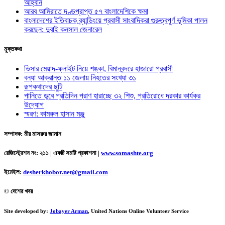
আহ্বান
আরব আমিরাতে দণ্ডপ্রাপ্ত ৫৭ বাংলাদেশিকে ক্ষমা
বাংলাদেশের ইতিবাচক ব্র্যান্ডিংয়ে প্রবাসী সাংবাদিকরা গুরুত্বপূর্ণ ভূমিকা পালন
করছেন: দুবাই কনসাল জেনারেল
মুক্তকথা
ভিসার মেয়াদ-ফ্লাইট নিয়ে শঙ্কা, বিমানবন্দরে হাজারো প্রবাসী
বন্যা আক্রান্ত ১১ জেলায় নিহতের সংখ্যা ৩১
রূপকথাদের ছুটি
পানিতে ডুবে প্রতিদিন প্রাণ হারাচ্ছে ৩২ শিশু, প্রতিরোধে দরকার কার্যকর
উদ্যোগ
স্মরণ: কামরুল হাসান মঞ্জু
সম্পাদক: মীর মাসরুর জামান
রেজিস্ট্রেশন নং: ২১১ | একটি সমষ্টি প্রকাশনা
|
www.somashte.org
ইমেইল:
desherkhobor.net@gmail.com
© দেশের খবর
Site developed by:
Jobayer Arman
, United Nations Online Volunteer Service