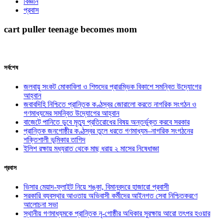
বিজ্ঞান
প্রবাস
cart puller teenage becomes mom
সর্বশেষ
জলবায়ু সংকট মোকাবিলা ও শিশুদের প্রারম্ভিক বিকাশে সমন্বিত উদ্যোগের
আহ্বান
জবাবদিহি নিশ্চিতে প্রান্তিক কণ্ঠস্বর জোরালো করতে নাগরিক সংগঠন ও
গণমাধ্যমের সমন্বিত উদ্যোগের আহ্বান
বাজেটে পানিতে ডুবে মৃত্যু প্রতিরোধের বিষয় অন্তর্ভুক্ত করবে সরকার
প্রান্তিক জনগোষ্ঠীর কণ্ঠস্বর তুলে ধরতে গণমাধ্যম–নাগরিক সংগঠনের
শক্তিশালী ভূমিকার তাগিদ
ইলিশ রক্ষায় মধ্যরাত থেকে মাছ ধরায় ২ মাসের নিষেধাজ্ঞা
প্রবাস
ভিসার মেয়াদ-ফ্লাইট নিয়ে শঙ্কা, বিমানবন্দরে হাজারো প্রবাসী
সরকারি ব্যবস্থার আওতায় অভিবাসী কর্মীদের আইনগত সেবা নিশ্চিতকরণে
আলোচনা সভা
স্থানীয় গণমাধ্যমকে প্রান্তিক নৃ-গোষ্ঠীর অধিকার সুরক্ষায় আরো তৎপর হওয়ার