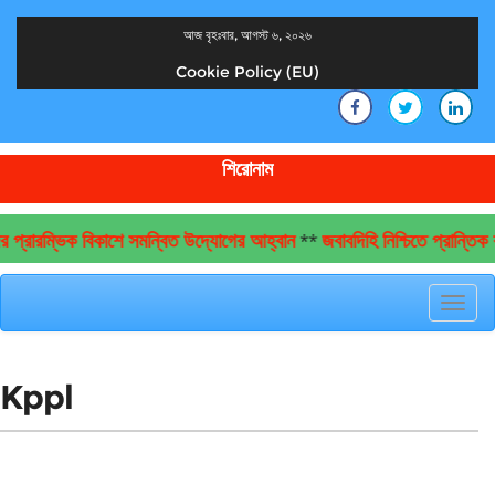
আজ বৃহঃবার, আগস্ট ৬, ২০২৬
Cookie Policy (EU)
দেশের খবর
যুক্ত থাকুন দেশের সঙ্গে
শিরোনাম
 প্রারম্ভিক বিকাশে সমন্বিত উদ্যোগের আহ্বান
জবাবদিহি নিশ্চিতে প্রান্ত
**
Toggl
navig
Kppl