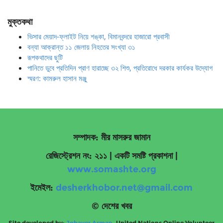
মুক্তকথা
ভিসার মেয়াদ-ফ্লাইট নিয়ে শঙ্কা, বিমানবন্দরে হাজারো প্রবাসী
বন্যা আক্রান্ত ১১ জেলায় নিহতের সংখ্যা ৩১
রূপকথাদের ছুটি
পানিতে ডুবে প্রতিদিন প্রাণ হারাচ্ছে ৩২ শিশু, প্রতিরোধে দরকার কার্যকর উদ্যোগ
স্মরণ: কামরুল হাসান মঞ্জু
সম্পাদক: মীর মাসরুর জামান
রেজিস্ট্রেশন নং: ২১১ | একটি সমষ্টি প্রকাশনা
|
www.somashte.org
ইমেইল:
desherkhobor.net@gmail.com
© দেশের খবর
Site developed by:
Jobayer Arman
, United Nations Online Volunteer