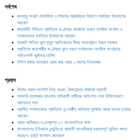
সর্বশেষ
জলবায়ু সংকট মোকাবিলা ও শিশুদের প্রারম্ভিক বিকাশে সমন্বিত উদ্যোগের
আহ্বান
জবাবদিহি নিশ্চিতে প্রান্তিক কণ্ঠস্বর জোরালো করতে নাগরিক সংগঠন ও
গণমাধ্যমের সমন্বিত উদ্যোগের আহ্বান
বাজেটে পানিতে ডুবে মৃত্যু প্রতিরোধের বিষয় অন্তর্ভুক্ত করবে সরকার
প্রান্তিক জনগোষ্ঠীর কণ্ঠস্বর তুলে ধরতে গণমাধ্যম–নাগরিক সংগঠনের
শক্তিশালী ভূমিকার তাগিদ
ইলিশ রক্ষায় মধ্যরাত থেকে মাছ ধরায় ২ মাসের নিষেধাজ্ঞা
প্রবাস
ভিসার মেয়াদ-ফ্লাইট নিয়ে শঙ্কা, বিমানবন্দরে হাজারো প্রবাসী
সরকারি ব্যবস্থার আওতায় অভিবাসী কর্মীদের আইনগত সেবা নিশ্চিতকরণে
আলোচনা সভা
স্থানীয় গণমাধ্যমকে প্রান্তিক নৃ-গোষ্ঠীর অধিকার সুরক্ষায় আরো তৎপর হওয়ার
আহ্বান
আরব আমিরাতে দণ্ডপ্রাপ্ত ৫৭ বাংলাদেশিকে ক্ষমা
বাংলাদেশের ইতিবাচক ব্র্যান্ডিংয়ে প্রবাসী সাংবাদিকরা গুরুত্বপূর্ণ ভূমিকা পালন
করছেন: দুবাই কনসাল জেনারেল