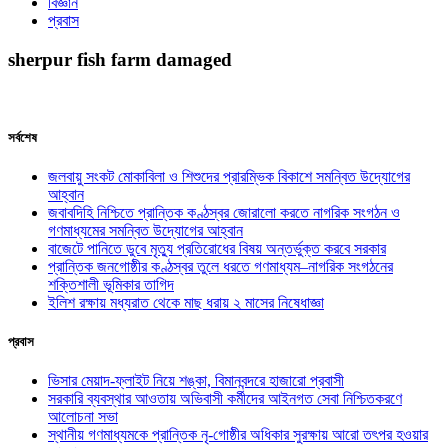
বিজ্ঞান
প্রবাস
sherpur fish farm damaged
সর্বশেষ
জলবায়ু সংকট মোকাবিলা ও শিশুদের প্রারম্ভিক বিকাশে সমন্বিত উদ্যোগের
আহ্বান
জবাবদিহি নিশ্চিতে প্রান্তিক কণ্ঠস্বর জোরালো করতে নাগরিক সংগঠন ও
গণমাধ্যমের সমন্বিত উদ্যোগের আহ্বান
বাজেটে পানিতে ডুবে মৃত্যু প্রতিরোধের বিষয় অন্তর্ভুক্ত করবে সরকার
প্রান্তিক জনগোষ্ঠীর কণ্ঠস্বর তুলে ধরতে গণমাধ্যম–নাগরিক সংগঠনের
শক্তিশালী ভূমিকার তাগিদ
ইলিশ রক্ষায় মধ্যরাত থেকে মাছ ধরায় ২ মাসের নিষেধাজ্ঞা
প্রবাস
ভিসার মেয়াদ-ফ্লাইট নিয়ে শঙ্কা, বিমানবন্দরে হাজারো প্রবাসী
সরকারি ব্যবস্থার আওতায় অভিবাসী কর্মীদের আইনগত সেবা নিশ্চিতকরণে
আলোচনা সভা
স্থানীয় গণমাধ্যমকে প্রান্তিক নৃ-গোষ্ঠীর অধিকার সুরক্ষায় আরো তৎপর হওয়ার