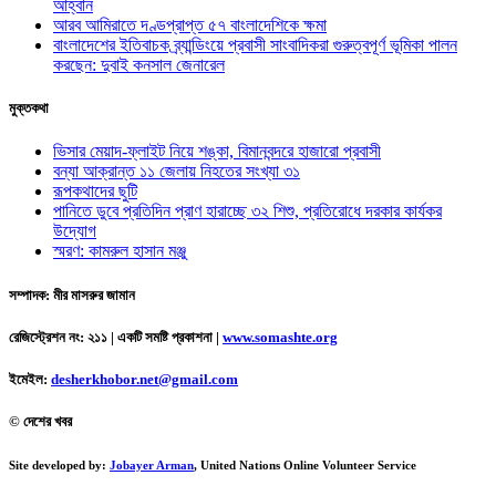
আহ্বান
আরব আমিরাতে দণ্ডপ্রাপ্ত ৫৭ বাংলাদেশিকে ক্ষমা
বাংলাদেশের ইতিবাচক ব্র্যান্ডিংয়ে প্রবাসী সাংবাদিকরা গুরুত্বপূর্ণ ভূমিকা পালন
করছেন: দুবাই কনসাল জেনারেল
মুক্তকথা
ভিসার মেয়াদ-ফ্লাইট নিয়ে শঙ্কা, বিমানবন্দরে হাজারো প্রবাসী
বন্যা আক্রান্ত ১১ জেলায় নিহতের সংখ্যা ৩১
রূপকথাদের ছুটি
পানিতে ডুবে প্রতিদিন প্রাণ হারাচ্ছে ৩২ শিশু, প্রতিরোধে দরকার কার্যকর
উদ্যোগ
স্মরণ: কামরুল হাসান মঞ্জু
সম্পাদক: মীর মাসরুর জামান
রেজিস্ট্রেশন নং: ২১১ | একটি সমষ্টি প্রকাশনা
|
www.somashte.org
ইমেইল:
desherkhobor.net@gmail.com
© দেশের খবর
Site developed by:
Jobayer Arman
, United Nations Online Volunteer Service