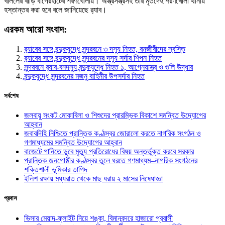
খলিলের বাড়ি বাগেরহাটের শরণখোলায়। অস্ত্রসস্ত্রসহ তার মৃতদেহ শরণখোলা থানায়
হস্তান্তর করা হবে বলে জানিয়েছে র‌্যাব।
এরকম আরো সংবাদ:
র‌্যাবের সঙ্গে বন্দুকযুদ্ধে সুন্দরবনে ৩ দস্যু নিহত, বনজীবীদের স্বস্তি
র‍্যাবের সঙ্গে বন্দুকযুদ্ধে সুন্দরবনের দস্যু সর্দার শিপন নিহত
সুন্দরবনে র‌্যাব-বনদস্যু বন্দুকযুদ্ধে নিহত ১, আগ্নেয়াস্ত্র ও গুলি উদ্ধার
বন্দুকযুদ্ধে সুন্দরবনের মজনু বাহিনীর উপসর্দার নিহত
সর্বশেষ
জলবায়ু সংকট মোকাবিলা ও শিশুদের প্রারম্ভিক বিকাশে সমন্বিত উদ্যোগের
আহ্বান
জবাবদিহি নিশ্চিতে প্রান্তিক কণ্ঠস্বর জোরালো করতে নাগরিক সংগঠন ও
গণমাধ্যমের সমন্বিত উদ্যোগের আহ্বান
বাজেটে পানিতে ডুবে মৃত্যু প্রতিরোধের বিষয় অন্তর্ভুক্ত করবে সরকার
প্রান্তিক জনগোষ্ঠীর কণ্ঠস্বর তুলে ধরতে গণমাধ্যম–নাগরিক সংগঠনের
শক্তিশালী ভূমিকার তাগিদ
ইলিশ রক্ষায় মধ্যরাত থেকে মাছ ধরায় ২ মাসের নিষেধাজ্ঞা
প্রবাস
ভিসার মেয়াদ-ফ্লাইট নিয়ে শঙ্কা, বিমানবন্দরে হাজারো প্রবাসী