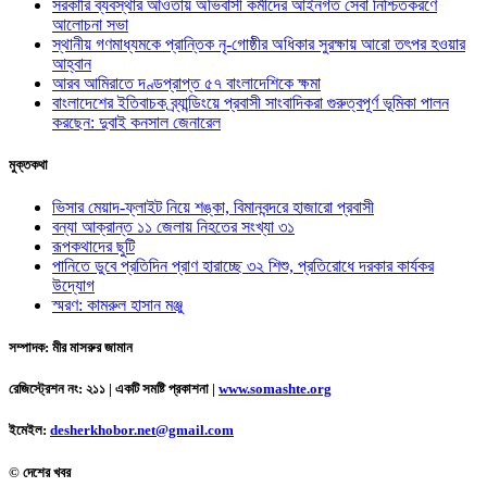
সরকারি ব্যবস্থার আওতায় অভিবাসী কর্মীদের আইনগত সেবা নিশ্চিতকরণে
আলোচনা সভা
স্থানীয় গণমাধ্যমকে প্রান্তিক নৃ-গোষ্ঠীর অধিকার সুরক্ষায় আরো তৎপর হওয়ার
আহ্বান
আরব আমিরাতে দণ্ডপ্রাপ্ত ৫৭ বাংলাদেশিকে ক্ষমা
বাংলাদেশের ইতিবাচক ব্র্যান্ডিংয়ে প্রবাসী সাংবাদিকরা গুরুত্বপূর্ণ ভূমিকা পালন
করছেন: দুবাই কনসাল জেনারেল
মুক্তকথা
ভিসার মেয়াদ-ফ্লাইট নিয়ে শঙ্কা, বিমানবন্দরে হাজারো প্রবাসী
বন্যা আক্রান্ত ১১ জেলায় নিহতের সংখ্যা ৩১
রূপকথাদের ছুটি
পানিতে ডুবে প্রতিদিন প্রাণ হারাচ্ছে ৩২ শিশু, প্রতিরোধে দরকার কার্যকর
উদ্যোগ
স্মরণ: কামরুল হাসান মঞ্জু
সম্পাদক: মীর মাসরুর জামান
রেজিস্ট্রেশন নং: ২১১ | একটি সমষ্টি প্রকাশনা
|
www.somashte.org
ইমেইল:
desherkhobor.net@gmail.com
© দেশের খবর