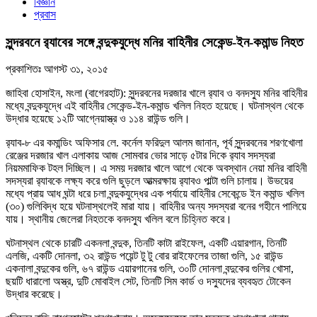
বিজ্ঞান
প্রবাস
সুন্দরবনে র‍্যাবের সঙ্গে বন্দুকযুদ্ধে মনির বাহিনীর সেকেন্ড-ইন-কমান্ড নিহত
প্রকাশিতঃ
আগস্ট ৩১, ২০১৫
জাহিবা হোসাইন, মংলা (বাগেরহাট): সুন্দরবনের দরজার খালে র‌্যাব ও বনদস্যু মনির বাহিনীর
মধ্যে বন্দুকযুদ্ধে এই বাহিনীর সেকেন্ড-ইন-কমান্ড খলিল নিহত হয়েছে। ঘটনাস্থল থেকে
উদ্ধার হয়েছে ১২টি আগ্নেয়াস্ত্র ও ১১৪ রাউন্ড গুলি।
র‌্যাব-৮ এর কমান্ডিং অফিসার লে. কর্নেল ফরিদুল আলম জানান, পূর্ব সুন্দরবনের শরণখোলা
রেঞ্জের দরজার খাল এলাকায় আজ সোমবার ভোর সাড়ে ৫টার দিকে র‌্যাব সদস্যরা
নিয়মমাফিক টহল দিচ্ছিল। এ সময় দরজার খালে আগে থেকে অবস্থান নেয়া মনির বাহিনী
সদস্যরা র‌্যাবকে লক্ষ্য করে গুলি ছুড়লে আত্মরক্ষায় র‌্যাবও পাল্টা গুলি চালায়। উভয়ের
মধ্যে প্রায় আধ ঘন্টা ধরে চলা বন্দুকযুদ্ধের এক পর্যায়ে বাহিনীর সেকেন্ডে ইন কমান্ড খলিল
(৩০) গুলিবিদ্ধ হয়ে ঘটনাস্থলেই মারা যায়। বাহিনীর অন্য সদস্যরা বনের গহীনে পালিয়ে
যায়। স্থানীয় জেলেরা নিহতকে বনদস্যু খলিল বলে চিহ্নিত করে।
ঘটনাস্থল থেকে চারটি একনলা বন্দুক, তিনটি কাটা রাইফেল, একটি এয়ারগান, তিনটি
এলজি, একটি দোনলা, ৩২ রাউন্ড পয়েন্ট টু টু বোর রাইফেলের তাজা গুলি, ১৫ রাউন্ড
একনালা বন্দুকের গুলি, ৬৭ রাউন্ড এয়ারগানের গুলি, ৩০টি দোনলা বন্দুকের গুলির খোসা,
ছয়টি ধারালো অস্ত্র, দুটি মোবাইল সেট, তিনটি সিম কার্ড ও দস্যুদের ব্যবহৃত টোকেন
উদ্ধার করেছে।