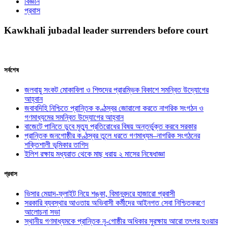
বিজ্ঞান
প্রবাস
Kawkhali jubadal leader surrenders before court
সর্বশেষ
জলবায়ু সংকট মোকাবিলা ও শিশুদের প্রারম্ভিক বিকাশে সমন্বিত উদ্যোগের
আহ্বান
জবাবদিহি নিশ্চিতে প্রান্তিক কণ্ঠস্বর জোরালো করতে নাগরিক সংগঠন ও
গণমাধ্যমের সমন্বিত উদ্যোগের আহ্বান
বাজেটে পানিতে ডুবে মৃত্যু প্রতিরোধের বিষয় অন্তর্ভুক্ত করবে সরকার
প্রান্তিক জনগোষ্ঠীর কণ্ঠস্বর তুলে ধরতে গণমাধ্যম–নাগরিক সংগঠনের
শক্তিশালী ভূমিকার তাগিদ
ইলিশ রক্ষায় মধ্যরাত থেকে মাছ ধরায় ২ মাসের নিষেধাজ্ঞা
প্রবাস
ভিসার মেয়াদ-ফ্লাইট নিয়ে শঙ্কা, বিমানবন্দরে হাজারো প্রবাসী
সরকারি ব্যবস্থার আওতায় অভিবাসী কর্মীদের আইনগত সেবা নিশ্চিতকরণে
আলোচনা সভা
স্থানীয় গণমাধ্যমকে প্রান্তিক নৃ-গোষ্ঠীর অধিকার সুরক্ষায় আরো তৎপর হওয়ার