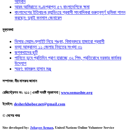
আহ্বান
আরব আমিরাতে দণ্ডপ্রাপ্ত ৫৭ বাংলাদেশিকে ক্ষমা
বাংলাদেশের ইতিবাচক ব্র্যান্ডিংয়ে প্রবাসী সাংবাদিকরা গুরুত্বপূর্ণ ভূমিকা পালন
করছেন: দুবাই কনসাল জেনারেল
মুক্তকথা
ভিসার মেয়াদ-ফ্লাইট নিয়ে শঙ্কা, বিমানবন্দরে হাজারো প্রবাসী
বন্যা আক্রান্ত ১১ জেলায় নিহতের সংখ্যা ৩১
রূপকথাদের ছুটি
পানিতে ডুবে প্রতিদিন প্রাণ হারাচ্ছে ৩২ শিশু, প্রতিরোধে দরকার কার্যকর
উদ্যোগ
স্মরণ: কামরুল হাসান মঞ্জু
সম্পাদক: মীর মাসরুর জামান
রেজিস্ট্রেশন নং: ২১১ | একটি সমষ্টি প্রকাশনা
|
www.somashte.org
ইমেইল:
desherkhobor.net@gmail.com
© দেশের খবর
Site developed by:
Jobayer Arman
, United Nations Online Volunteer Service