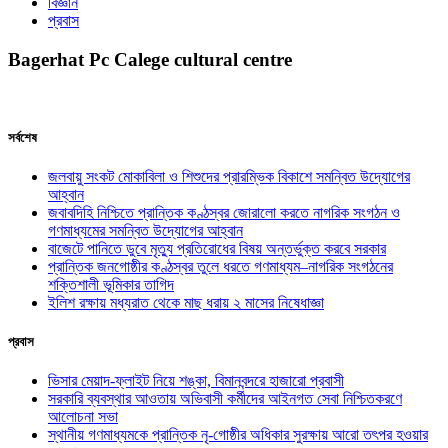
বিজ্ঞান
প্রবাস
Bagerhat Pc Calege cultural centre
সর্বশেষ
জলবায়ু সংকট মোকাবিলা ও শিশুদের প্রারম্ভিক বিকাশে সমন্বিত উদ্যোগের
আহ্বান
জবাবদিহি নিশ্চিতে প্রান্তিক কণ্ঠস্বর জোরালো করতে নাগরিক সংগঠন ও
গণমাধ্যমের সমন্বিত উদ্যোগের আহ্বান
বাজেটে পানিতে ডুবে মৃত্যু প্রতিরোধের বিষয় অন্তর্ভুক্ত করবে সরকার
প্রান্তিক জনগোষ্ঠীর কণ্ঠস্বর তুলে ধরতে গণমাধ্যম–নাগরিক সংগঠনের
শক্তিশালী ভূমিকার তাগিদ
ইলিশ রক্ষায় মধ্যরাত থেকে মাছ ধরায় ২ মাসের নিষেধাজ্ঞা
প্রবাস
ভিসার মেয়াদ-ফ্লাইট নিয়ে শঙ্কা, বিমানবন্দরে হাজারো প্রবাসী
সরকারি ব্যবস্থার আওতায় অভিবাসী কর্মীদের আইনগত সেবা নিশ্চিতকরণে
আলোচনা সভা
স্থানীয় গণমাধ্যমকে প্রান্তিক নৃ-গোষ্ঠীর অধিকার সুরক্ষায় আরো তৎপর হওয়ার