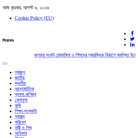
আজ বৃহঃবার, আগস্ট ৬, ২০২৬
Cookie Policy (EU)
দেশের খবর
শিরোনাম
যুক্ত থাকুন দেশের সঙ্গে
জলবায়ু সংকট মোকাবিলা ও শিশুদের প্রারম্ভিক বিকাশে সমন্বিত উদ্য
Toggle
navigation
প্রচ্ছদ
জাতীয়
স্থানীয়
আন্তর্জাতিক
ব্যবসা-বাণিজ্য
খেলাধুলা
কৃষি
শিক্ষা-সংস্কৃতি
স্বাস্থ্য
পরিবেশ
নারী ও শিশু
অধিকার