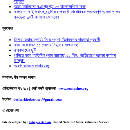
আহ্বান
আরব আমিরাতে দণ্ডপ্রাপ্ত ৫৭ বাংলাদেশিকে ক্ষমা
বাংলাদেশের ইতিবাচক ব্র্যান্ডিংয়ে প্রবাসী সাংবাদিকরা গুরুত্বপূর্ণ ভূমিকা পালন
করছেন: দুবাই কনসাল জেনারেল
মুক্তকথা
ভিসার মেয়াদ-ফ্লাইট নিয়ে শঙ্কা, বিমানবন্দরে হাজারো প্রবাসী
বন্যা আক্রান্ত ১১ জেলায় নিহতের সংখ্যা ৩১
রূপকথাদের ছুটি
পানিতে ডুবে প্রতিদিন প্রাণ হারাচ্ছে ৩২ শিশু, প্রতিরোধে দরকার কার্যকর
উদ্যোগ
স্মরণ: কামরুল হাসান মঞ্জু
সম্পাদক: মীর মাসরুর জামান
রেজিস্ট্রেশন নং: ২১১ | একটি সমষ্টি প্রকাশনা
|
www.somashte.org
ইমেইল:
desherkhobor.net@gmail.com
© দেশের খবর
Site developed by:
Jobayer Arman
, United Nations Online Volunteer Service