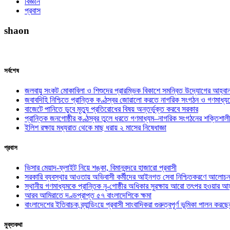
বিজ্ঞান
প্রবাস
shaon
সর্বশেষ
জলবায়ু সংকট মোকাবিলা ও শিশুদের প্রারম্ভিক বিকাশে সমন্বিত উদ্যোগের আহ্বা
জবাবদিহি নিশ্চিতে প্রান্তিক কণ্ঠস্বর জোরালো করতে নাগরিক সংগঠন ও গণমাধ্য
বাজেটে পানিতে ডুবে মৃত্যু প্রতিরোধের বিষয় অন্তর্ভুক্ত করবে সরকার
প্রান্তিক জনগোষ্ঠীর কণ্ঠস্বর তুলে ধরতে গণমাধ্যম–নাগরিক সংগঠনের শক্তিশালী
ইলিশ রক্ষায় মধ্যরাত থেকে মাছ ধরায় ২ মাসের নিষেধাজ্ঞা
প্রবাস
ভিসার মেয়াদ-ফ্লাইট নিয়ে শঙ্কা, বিমানবন্দরে হাজারো প্রবাসী
সরকারি ব্যবস্থার আওতায় অভিবাসী কর্মীদের আইনগত সেবা নিশ্চিতকরণে আলোচন
স্থানীয় গণমাধ্যমকে প্রান্তিক নৃ-গোষ্ঠীর অধিকার সুরক্ষায় আরো তৎপর হওয়ার আহ
আরব আমিরাতে দণ্ডপ্রাপ্ত ৫৭ বাংলাদেশিকে ক্ষমা
বাংলাদেশের ইতিবাচক ব্র্যান্ডিংয়ে প্রবাসী সাংবাদিকরা গুরুত্বপূর্ণ ভূমিকা পালন ক
মুক্তকথা