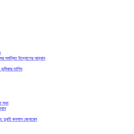
ন
মের সমন্বিত উদ্যোগের আহ্বান
 ভূমিকার তাগিদ
া সভা
্বান
রছেন: দুবাই কনসাল জেনারেল