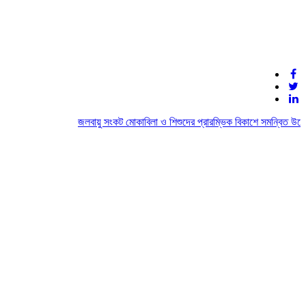
জলবায়ু সংকট মোকাবিলা ও শিশুদের প্রারম্ভিক বিকাশে সমন্বিত উদ্যো