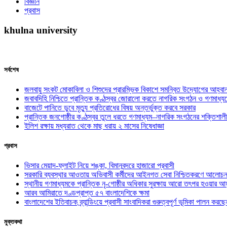
বিজ্ঞান
প্রবাস
khulna university
সর্বশেষ
জলবায়ু সংকট মোকাবিলা ও শিশুদের প্রারম্ভিক বিকাশে সমন্বিত উদ্যোগের আহ্বা
জবাবদিহি নিশ্চিতে প্রান্তিক কণ্ঠস্বর জোরালো করতে নাগরিক সংগঠন ও গণমাধ্য
বাজেটে পানিতে ডুবে মৃত্যু প্রতিরোধের বিষয় অন্তর্ভুক্ত করবে সরকার
প্রান্তিক জনগোষ্ঠীর কণ্ঠস্বর তুলে ধরতে গণমাধ্যম–নাগরিক সংগঠনের শক্তিশালী
ইলিশ রক্ষায় মধ্যরাত থেকে মাছ ধরায় ২ মাসের নিষেধাজ্ঞা
প্রবাস
ভিসার মেয়াদ-ফ্লাইট নিয়ে শঙ্কা, বিমানবন্দরে হাজারো প্রবাসী
সরকারি ব্যবস্থার আওতায় অভিবাসী কর্মীদের আইনগত সেবা নিশ্চিতকরণে আলোচন
স্থানীয় গণমাধ্যমকে প্রান্তিক নৃ-গোষ্ঠীর অধিকার সুরক্ষায় আরো তৎপর হওয়ার আহ
আরব আমিরাতে দণ্ডপ্রাপ্ত ৫৭ বাংলাদেশিকে ক্ষমা
বাংলাদেশের ইতিবাচক ব্র্যান্ডিংয়ে প্রবাসী সাংবাদিকরা গুরুত্বপূর্ণ ভূমিকা পালন ক
মুক্তকথা