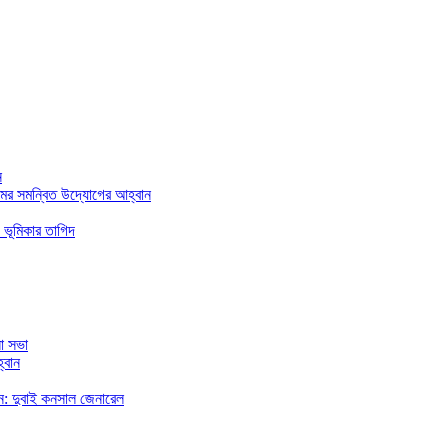
ন
মের সমন্বিত উদ্যোগের আহ্বান
 ভূমিকার তাগিদ
া সভা
্বান
রছেন: দুবাই কনসাল জেনারেল