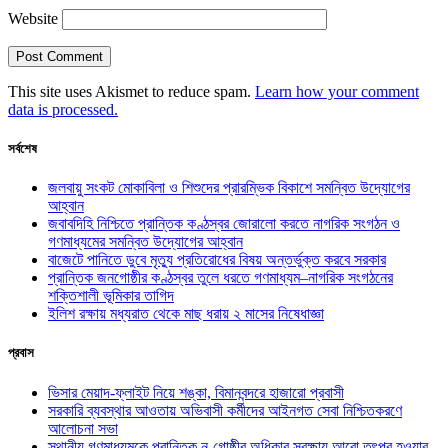
Website
This site uses Akismet to reduce spam.
Learn how your comment
data is processed.
সর্বশেষ
জলবায়ু সংকট মোকাবিলা ও শিশুদের প্রারম্ভিক বিকাশে সমন্বিত উদ্যোগের
আহ্বান
জবাবদিহি নিশ্চিতে প্রান্তিক কণ্ঠস্বর জোরালো করতে নাগরিক সংগঠন ও
গণমাধ্যমের সমন্বিত উদ্যোগের আহ্বান
বাজেটে পানিতে ডুবে মৃত্যু প্রতিরোধের বিষয় অন্তর্ভুক্ত করবে সরকার
প্রান্তিক জনগোষ্ঠীর কণ্ঠস্বর তুলে ধরতে গণমাধ্যম–নাগরিক সংগঠনের
শক্তিশালী ভূমিকার তাগিদ
ইলিশ রক্ষায় মধ্যরাত থেকে মাছ ধরায় ২ মাসের নিষেধাজ্ঞা
প্রবাস
ভিসার মেয়াদ-ফ্লাইট নিয়ে শঙ্কা, বিমানবন্দরে হাজারো প্রবাসী
সরকারি ব্যবস্থার আওতায় অভিবাসী কর্মীদের আইনগত সেবা নিশ্চিতকরণে
আলোচনা সভা
স্থানীয় গণমাধ্যমকে প্রান্তিক নৃ-গোষ্ঠীর অধিকার সুরক্ষায় আরো তৎপর হওয়ার