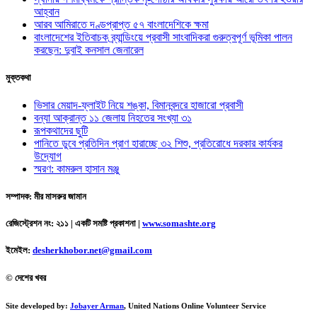
আহ্বান
আরব আমিরাতে দণ্ডপ্রাপ্ত ৫৭ বাংলাদেশিকে ক্ষমা
বাংলাদেশের ইতিবাচক ব্র্যান্ডিংয়ে প্রবাসী সাংবাদিকরা গুরুত্বপূর্ণ ভূমিকা পালন
করছেন: দুবাই কনসাল জেনারেল
মুক্তকথা
ভিসার মেয়াদ-ফ্লাইট নিয়ে শঙ্কা, বিমানবন্দরে হাজারো প্রবাসী
বন্যা আক্রান্ত ১১ জেলায় নিহতের সংখ্যা ৩১
রূপকথাদের ছুটি
পানিতে ডুবে প্রতিদিন প্রাণ হারাচ্ছে ৩২ শিশু, প্রতিরোধে দরকার কার্যকর
উদ্যোগ
স্মরণ: কামরুল হাসান মঞ্জু
সম্পাদক: মীর মাসরুর জামান
রেজিস্ট্রেশন নং: ২১১ | একটি সমষ্টি প্রকাশনা
|
www.somashte.org
ইমেইল:
desherkhobor.net@gmail.com
© দেশের খবর
Site developed by:
Jobayer Arman
, United Nations Online Volunteer Service