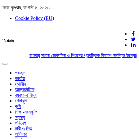
আজ বৃহঃবার, আগস্ট ৬, ২০২৬
Cookie Policy (EU)
দেশের খবর
শিরোনাম
যুক্ত থাকুন দেশের সঙ্গে
জলবায়ু সংকট মোকাবিলা ও শিশুদের প্রারম্ভিক বিকাশে সমন্বিত উদ্যোগে
Toggle
navigation
প্রচ্ছদ
জাতীয়
স্থানীয়
আন্তর্জাতিক
ব্যবসা-বাণিজ্য
খেলাধুলা
কৃষি
শিক্ষা-সংস্কৃতি
স্বাস্থ্য
পরিবেশ
নারী ও শিশু
অধিকার